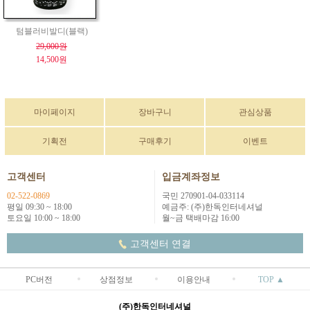
텀블러비발디(블랙)
29,000원
14,500원
마이페이지
장바구니
관심상품
기획전
구매후기
이벤트
고객센터
입금계좌정보
02-522-0869
국민 270901-04-033114
평일 09:30 ~ 18:00
예금주: (주)한독인터네셔널
토요일 10:00 ~ 18:00
월~금 택배마감 16:00
고객센터 연결
PC버전
상점정보
이용안내
TOP ▲
(주)한독인터네셔널