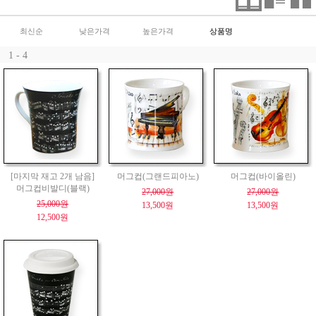
최신순
낮은가격
높은가격
상품명
1 - 4
[마지막 재고 2개 남음]
머그컵(그랜드피아노)
머그컵(바이올린)
머그컵비발디(블랙)
27,000원
27,000원
25,000원
13,500원
13,500원
12,500원