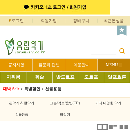
로그인
회원가입
장바구니
최근본상품
공지사항
질문과 답변
이용안내
MENU
지휘봉
휘슬
발도르프
오르프
알프호른
대박 Sale
>
특별할인
>
선물용품
관악기 & 현악기
교본/악보/음반(CD)
기타 다양한 악기
선물용품
타악기