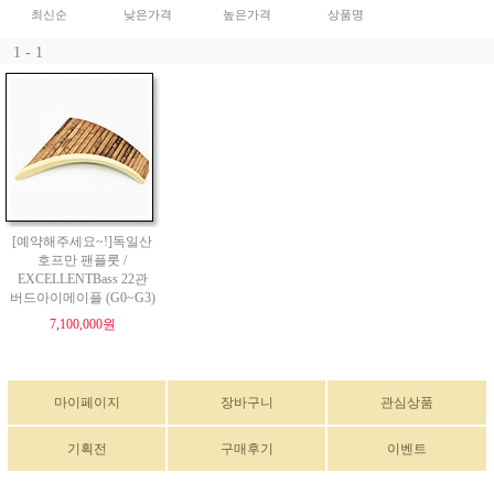
최신순
낮은가격
높은가격
상품명
1 - 1
[예약해주세요~!]독일산
호프만 팬플룻 /
EXCELLENTBass 22관
버드아이메이플 (G0~G3)
7,100,000원
마이페이지
장바구니
관심상품
기획전
구매후기
이벤트