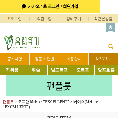
로그인
회원가입
장바구니
최근본상품
공지사항
질문과 답변
이용안내
MENU
지휘봉
휘슬
발도르프
오르프
알프호른
팬플릇
>
호프만 Meister "EXCELLENT"
>
베이스(Meister
"EXCELLENT")
BEST ITEM