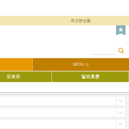
최근본상품
MENU
오르프
알프호른