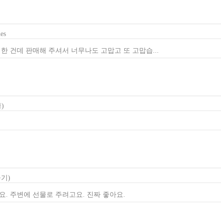
es
한 건데 판매해 주셔서 너무나도 고맙고 또 고맙습...
)
공기)
. 주변에 선물로 주려고요. 진짜 좋아요.