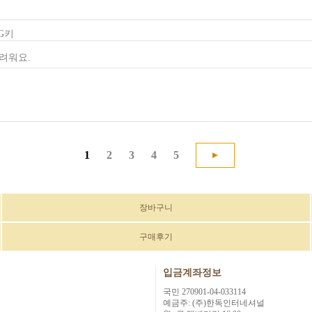
 G키
려워요.
1
2
3
4
5
장바구니
구매후기
입금계좌정보
국민 270901-04-033114
예금주: (주)한독인터네셔널