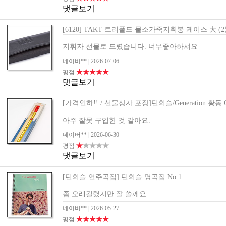
댓글보기
[6120] TAKT 트리폴드 물소가죽지휘봉 케이스 大 (
지휘자 선물로 드렸습니다. 너무좋아하셔요
네이버**
| 2026-07-06
★★★★★
평점
댓글보기
[가격인하!! / 선물상자 포장]틴휘슬/Generation 황동
아주 잘못 구입한 것 같아요.
네이버**
| 2026-06-30
★
★★★★
평점
댓글보기
[틴휘슬 연주곡집] 틴휘슬 명곡집 No.1
좀 오래걸렸지만 잘 쓸께요
네이버**
| 2026-05-27
★★★★★
평점