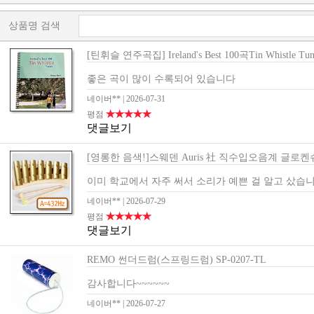
상품명 검색
[틴휘슬 연주곡집] Ireland's Best 100곡Tin Whistle Tun
좋은 곡이 많이 수록되어 있습니다
네이버**
| 2026-07-31
★★★★★
평점
댓글보기
[영롱한 음색!]스웨덴 Auris 社 직수입오음계 글로켄슈
이미 학교에서 자주 써서 소리가 예쁜 걸 알고 샀습니다
네이버**
| 2026-07-29
★★★★★
평점
댓글보기
REMO 썬더드럼(스프링드럼) SP-0207-TL
감사합니다~~~~~~
네이버**
| 2026-07-27