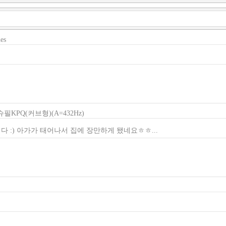
es
필KPQ(커브형)(A=432Hz)
 :) 아가가 태어나서 집에 장만하게 됐네요ㅎㅎ...