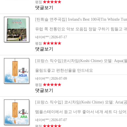
★★★★★
평점
댓글보기
[틴휘슬 연주곡집] Ireland's Best 100곡Tin Whistle Tun
유럽 쪽 전통민요 악보 모음집 정말 구하기 힘들고 귀
네이버**
| 2026-07-17
★★★★★
평점
댓글보기
[프랑스 직수입]코시차임(Koshi Chime) 모델: Aqua(물
울림도좋고 편한선율을 만드네요
네이버**
| 2026-07-09
★★★★★
평점
댓글보기
[프랑스 직수입] 코시차임(Koshi Chime) 모델: Aria(
템플스테이에서 듣고 너무 좋아서 네개 세트 다 샀어요
네이버**
| 2026-07-07
★★★★★
평점