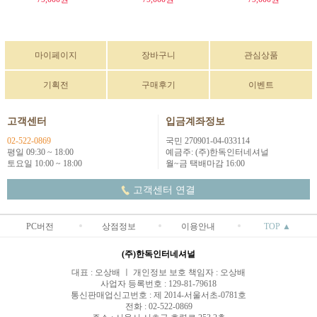
마이페이지
장바구니
관심상품
기획전
구매후기
이벤트
고객센터
입금계좌정보
02-522-0869
국민 270901-04-033114
평일 09:30 ~ 18:00
예금주: (주)한독인터네셔널
토요일 10:00 ~ 18:00
월~금 택배마감 16:00
고객센터 연결
PC버전
상점정보
이용안내
TOP ▲
(주)한독인터네셔널
대표 : 오상배 ㅣ 개인정보 보호 책임자 : 오상배
사업자 등록번호 : 129-81-79618
통신판매업신고번호 : 제 2014-서울서초-0781호
전화 : 02-522-0869