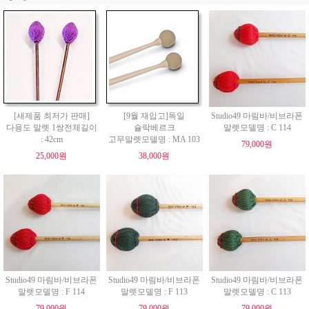
[새제품 최저가 판매]
[9월 재입고]독일
Studio49 마림바/비브라폰
다용도 말렛 1쌍전체길이
슐락베르크
말렛모델명 : C 114
: 42cm
고무말렛모델명 : MA 103
79,000원
25,000원
38,000원
Studio49 마림바/비브라폰
Studio49 마림바/비브라폰
Studio49 마림바/비브라폰
말렛모델명 : F 114
말렛모델명 : F 113
말렛모델명 : C 113
79,000원
79,000원
79,000원