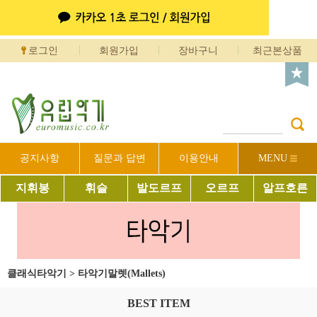
로그인
회원가입
장바구니
최근본상품
공지사항
질문과 답변
이용안내
MENU
지휘봉
휘슬
발도르프
오르프
알프호른
클래식타악기
>
타악기말렛(Mallets)
BEST ITEM