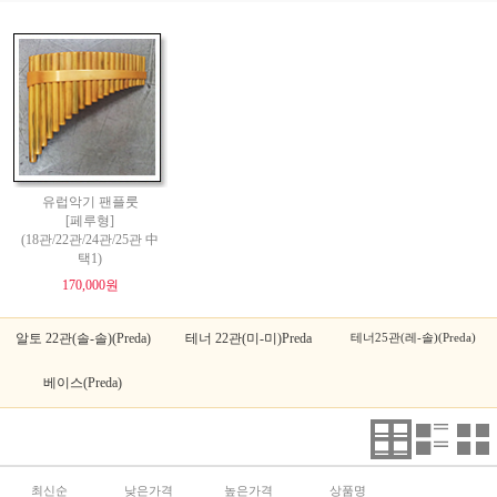
유럽악기 팬플룻
[페루형]
(18관/22관/24관/25관 中
택1)
170,000원
알토 22관(솔-솔)(Preda)
테너 22관(미-미)Preda
테너25관(레-솔)(Preda)
베이스(Preda)
최신순
낮은가격
높은가격
상품명