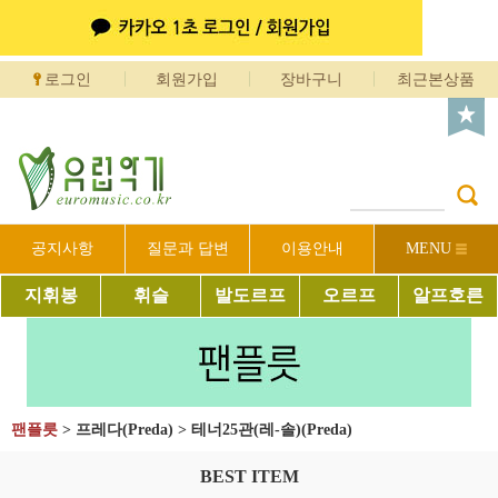
로그인
회원가입
장바구니
최근본상품
공지사항
질문과 답변
이용안내
MENU
지휘봉
휘슬
발도르프
오르프
알프호른
팬플릇
>
프레다(Preda)
>
테너25관(레-솔)(Preda)
BEST ITEM