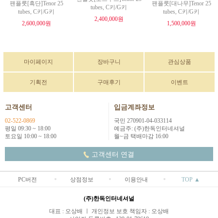
팬플룻[흑단]Tenor 25
팬플룻[대나무]Tenor 25
tubes, C키/G키
tubes, C키/G키
tubes, C키/G키
2,400,000원
2,600,000원
1,500,000원
마이페이지
장바구니
관심상품
기획전
구매후기
이벤트
고객센터
입금계좌정보
02-522-0869
국민 270901-04-033114
평일 09:30 ~ 18:00
예금주: (주)한독인터네셔널
토요일 10:00 ~ 18:00
월~금 택배마감 16:00
고객센터 연결
PC버전
상점정보
이용안내
TOP ▲
(주)한독인터네셔널
대표 : 오상배 ㅣ 개인정보 보호 책임자 : 오상배