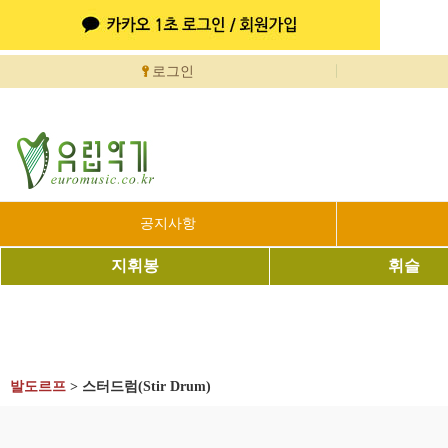
로그인
공지사항
지휘봉
휘슬
발도르프
>
스터드럼(Stir Drum)