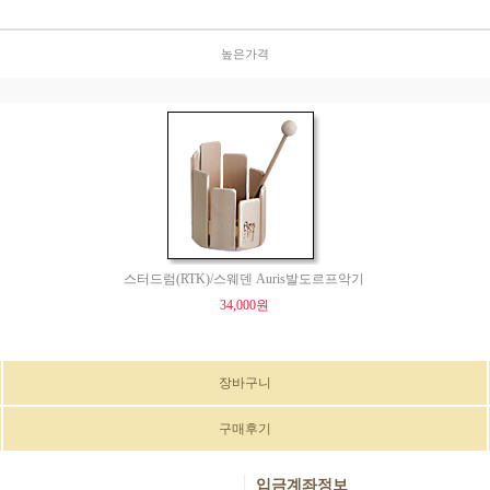
높은가격
스터드럼(RTK)/스웨덴 Auris발도르프악기
34,000원
장바구니
구매후기
입금계좌정보