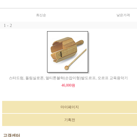
최신순
낮은가격
1 - 2
스터드럼, 돌림실로폰, 멀티톤블럭(손잡이형)발도르프, 오르프 교육용악기
46,000원
마이페이지
기획전
고객센터