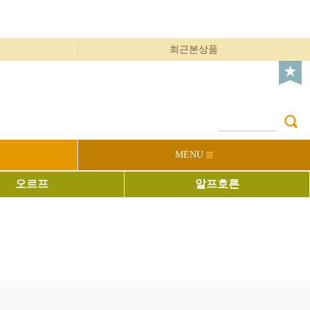
최근본상품
MENU
오르프
알프호른