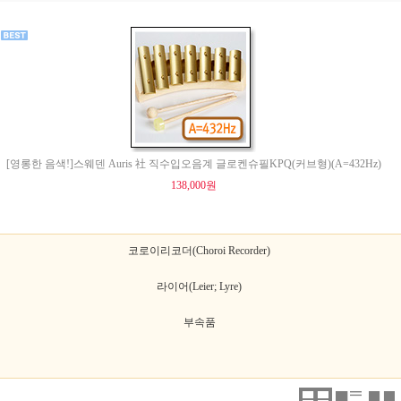
[영롱한 음색!]스웨덴 Auris 社 직수입오음계 글로켄슈필KPQ(커브형)(A=432Hz)
138,000원
코로이리코더(Choroi Recorder)
라이어(Leier; Lyre)
부속품