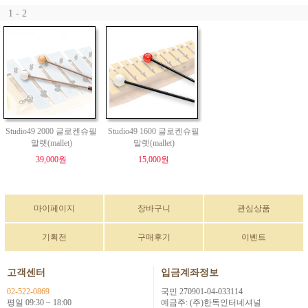
1 - 2
Studio49 2000 글로켄슈필
Studio49 1600 글로켄슈필
말렛(mallet)
말렛(mallet)
39,000원
15,000원
마이페이지
장바구니
관심상품
기획전
구매후기
이벤트
고객센터
입금계좌정보
02-522-0869
국민 270901-04-033114
평일 09:30 ~ 18:00
예금주: (주)한독인터네셔널