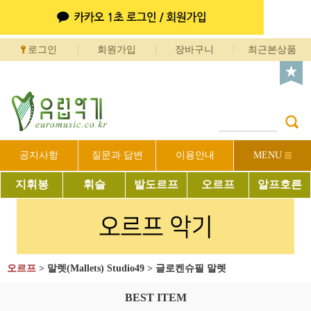
로그인
회원가입
장바구니
최근본상품
공지사항
질문과 답변
이용안내
MENU
지휘봉
휘슬
발도르프
오르프
알프호른
오르프
>
말렛(Mallets) Studio49
>
글로켄슈필 말렛
BEST ITEM