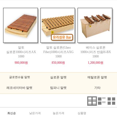
알토
알토 실로폰(Glass
베이스 실로폰
실로폰1000시리즈AX
Fiber)1000시리즈AXG
1000시리즈 반음H-BX
1000
1000
1000
900,000원
850,000원
1,200,000원
글로켄슈필 말렛
실로폰 말렛
메탈로폰 말렛
레조네이터바 말렛
팀파니 말렛
기타
최신순
낮은가격
높은가격
상품명