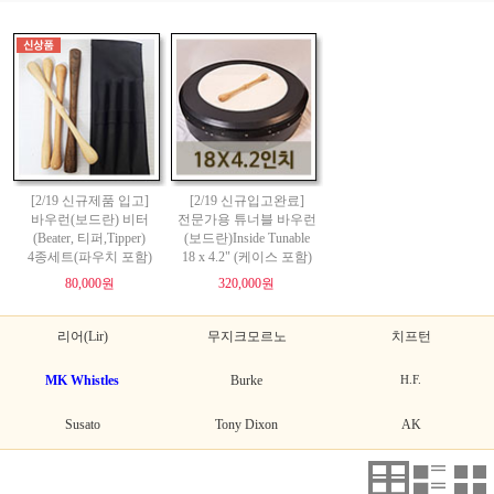
[2/19 신규제품 입고]
[2/19 신규입고완료]
바우런(보드란) 비터
전문가용 튜너블 바우런
(Beater, 티퍼,Tipper)
(보드란)Inside Tunable
4종세트(파우치 포함)
18 x 4.2" (케이스 포함)
80,000원
320,000원
리어(Lir)
무지크모르노
치프턴
MK Whistles
Burke
H.F.
Susato
Tony Dixon
AK