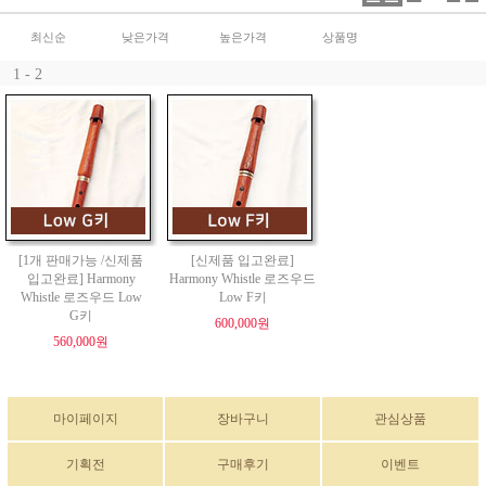
최신순
낮은가격
높은가격
상품명
1 - 2
[1개 판매가능 /신제품
[신제품 입고완료]
입고완료] Harmony
Harmony Whistle 로즈우드
Whistle 로즈우드 Low
Low F키
G키
600,000원
560,000원
마이페이지
장바구니
관심상품
기획전
구매후기
이벤트