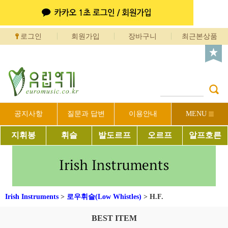
로그인
회원가입
장바구니
최근본상품
공지사항
질문과 답변
이용안내
MENU
지휘봉
휘슬
발도르프
오르프
알프호른
Irish Instruments
>
로우휘슬(Low Whistles)
>
H.F.
BEST ITEM