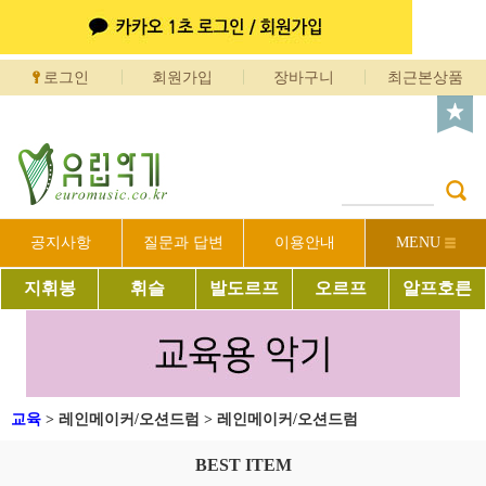
로그인
회원가입
장바구니
최근본상품
공지사항
질문과 답변
이용안내
MENU
지휘봉
휘슬
발도르프
오르프
알프호른
교육
>
레인메이커/오션드럼
>
레인메이커/오션드럼
BEST ITEM