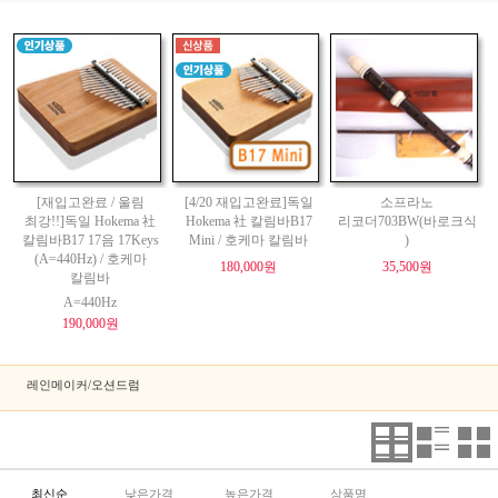
[재입고완료 / 울림
[4/20 재입고완료]독일
소프라노
최강!!]독일 Hokema 社
Hokema 社 칼림바B17
리코더703BW(바로크식
칼림바B17 17음 17Keys
Mini / 호케마 칼림바
)
(A=440Hz) / 호케마
180,000원
35,500원
칼림바
A=440Hz
190,000원
레인메이커/오션드럼
최신순
낮은가격
높은가격
상품명