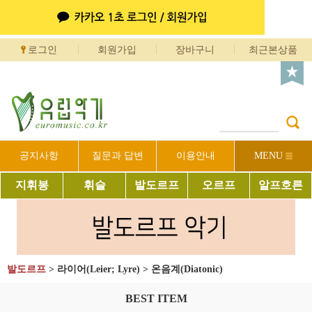
로그인
회원가입
장바구니
최근본상품
공지사항
질문과 답변
이용안내
MENU
지휘봉
휘슬
발도르프
오르프
알프호른
발도르프
>
라이어(Leier; Lyre)
>
온음계(Diatonic)
BEST ITEM