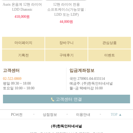
Auris 온음계 12현 라이어
12현 라이어 전용
LDD Diatonic
소프트케이스(가능모델 :
LDD 또는 LDP)
418,000원
44,000원
마이페이지
장바구니
관심상품
기획전
구매후기
이벤트
고객센터
입금계좌정보
02-522-0869
국민 270901-04-033114
평일 09:30 ~ 18:00
예금주: (주)한독인터네셔널
토요일 10:00 ~ 18:00
월~금 택배마감 16:00
고객센터 연결
PC버전
상점정보
이용안내
TOP ▲
(주)한독인터네셔널