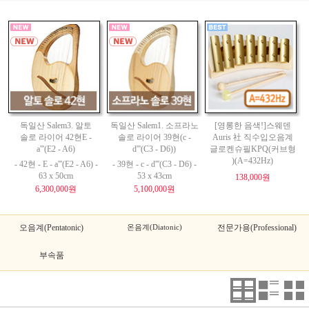
독일산 Salem3. 알토
독일산 Salem1. 소프라노
[영롱한 음색!]스웨덴
솔로 라이어 42현E -
솔로 라이어 39현(c -
Auris 社 직수입오음계
a'''(E2 - A6)
d'''(C3 - D6))
글로켄슈필KPQ(커브형
)(A=432Hz)
- 42현 - E - a'''(E2 - A6) -
- 39현 - c - d'''(C3 - D6) -
63 x 50cm
53 x 43cm
138,000원
6,300,000원
5,100,000원
오음계(Pentatonic)
온음계(Diatonic)
전문가용(Professional)
부속품