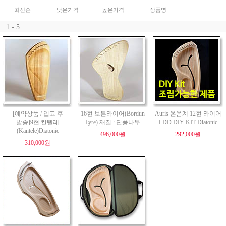
최신순
낮은가격
높은가격
상품명
1 - 5
[예약상품 / 입고 후
16현 보든라이어(Bordun
Auris 온음계 12현 라이어
발송]9현 칸텔레
Lyre) 재질 : 단풍나무
LDD DIY KIT Diatonic
(Kantele)Diatonic
496,000원
292,000원
310,000원