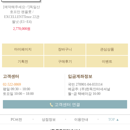
[예약해주세요~!]독일산
호프만 팬플룻 /
EXCELLENTTenor 22관
월넛 (E1~E4)
2,770,000원
마이페이지
장바구니
관심상품
기획전
구매후기
이벤트
고객센터
입금계좌정보
02-522-0869
국민 270901-04-033114
평일 09:30 ~ 18:00
예금주: (주)한독인터네셔널
토요일 10:00 ~ 18:00
월~금 택배마감 16:00
고객센터 연결
PC버전
상점정보
이용안내
TOP ▲