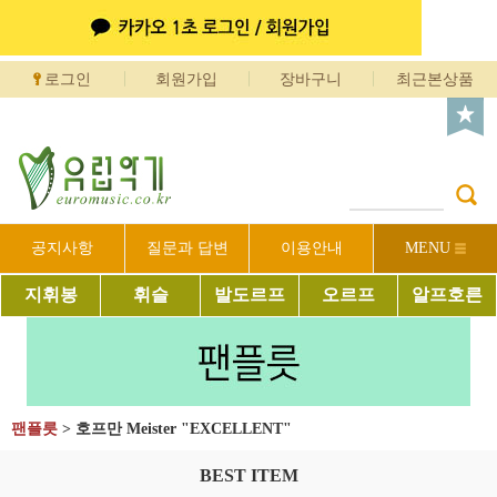
로그인
회원가입
장바구니
최근본상품
공지사항
질문과 답변
이용안내
MENU
지휘봉
휘슬
발도르프
오르프
알프호른
팬플릇
>
호프만 Meister "EXCELLENT"
BEST ITEM