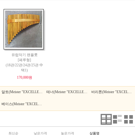
유럽악기 팬플룻
[페루형]
(18관/22관/24관/25관 中
택1)
170,000원
알토(Meister "EXCELLENT")
테너(Meister "EXCELLENT")
바리톤(Meister "EXCELLENT")
베이스(Meister "EXCELLENT")
최신순
낮은가격
높은가격
상품명