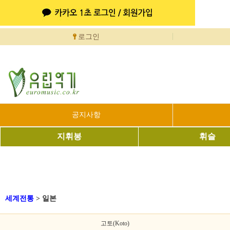
로그인
공지사항
지휘봉
휘슬
세계전통
>
일본
고토(Koto)