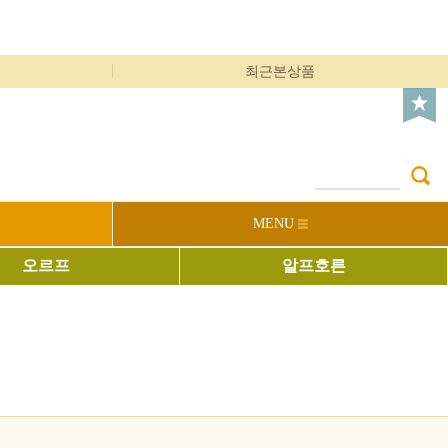
최근본상품
MENU
오르프
알프호른