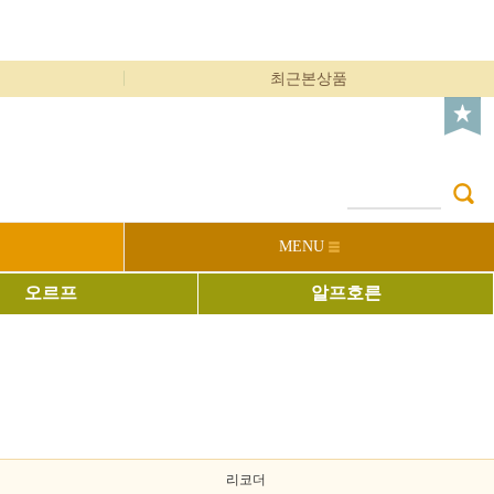
최근본상품
MENU
오르프
알프호른
리코더