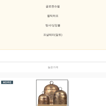
글로켄슈필
켈틱하프
팅샤/싱잉볼
프살테리(알토)
높은가격