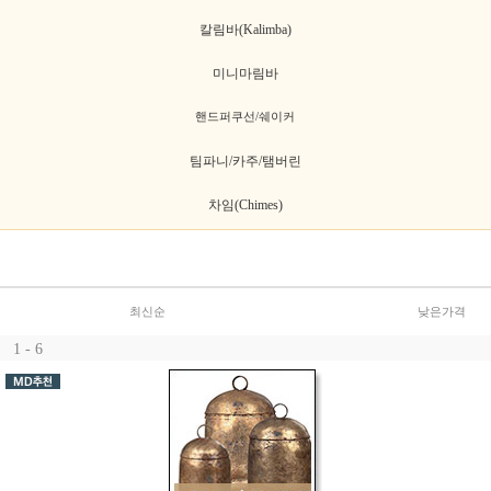
칼림바(Kalimba)
미니마림바
핸드퍼쿠선/쉐이커
팀파니/카주/탬버린
차임(Chimes)
최신순
낮은가격
1 - 6