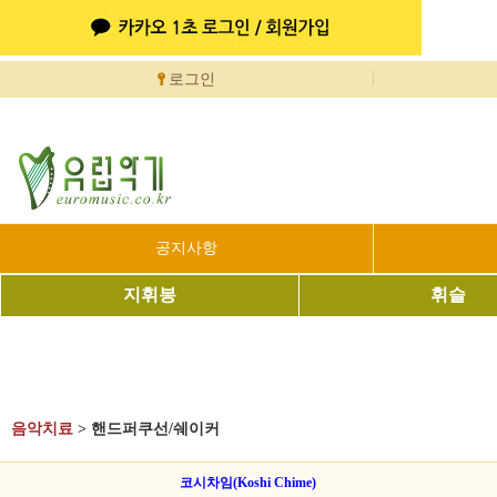
로그인
공지사항
지휘봉
휘슬
음악치료
>
핸드퍼쿠선/쉐이커
코시차임(Koshi Chime)