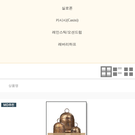
실로폰
카시시(Caxixi)
레인스틱/오션드럼
레버리하프
상품명