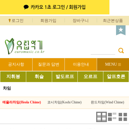
로그인
회원가입
장바구니
최근본상품
공지사항
질문과 답변
이용안내
MENU
지휘봉
휘슬
발도르프
오르프
알프호른
차임
에올라차임(Heola Chime)
코시차임(Koshi Chime)
윈드차임(Wind Chime)