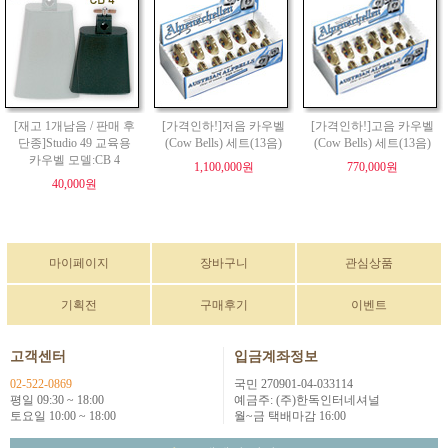
[재고 1개남음 / 판매 후
[가격인하!]저음 카우벨
[가격인하!]고음 카우벨
단종]Studio 49 교육용
(Cow Bells) 세트(13음)
(Cow Bells) 세트(13음)
카우벨 모델:CB 4
1,100,000원
770,000원
40,000원
마이페이지
장바구니
관심상품
기획전
구매후기
이벤트
고객센터
입금계좌정보
02-522-0869
국민 270901-04-033114
평일 09:30 ~ 18:00
예금주: (주)한독인터네셔널
토요일 10:00 ~ 18:00
월~금 택배마감 16:00