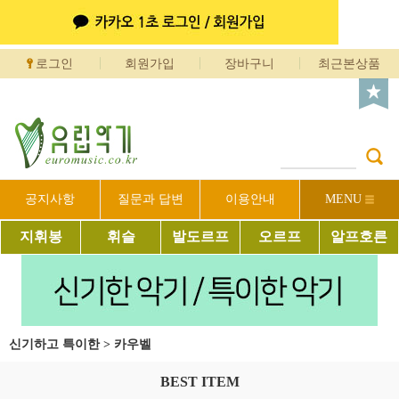
로그인
회원가입
장바구니
최근본상품
공지사항
질문과 답변
이용안내
MENU
지휘봉
휘슬
발도르프
오르프
알프호른
신기하고 특이한
>
카우벨
BEST ITEM