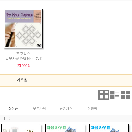
포켓삭스-
밤부사푼완벽레슨 DVD
25,000원
카우벨
최신순
낮은가격
높은가격
상품명
1 - 3