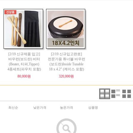
[2/19 신규제품 입고]
[2/19 신규입고완료]
바우런(보드란) 비터
전문가용 튜너블 바우런
(Beater, 티퍼,Tipper)
(보드란)Inside Tunable
4종세트(파우치 포함)
18 x 4.2" (케이스 포함)
80,000원
320,000원
최신순
낮은가격
높은가격
상품명