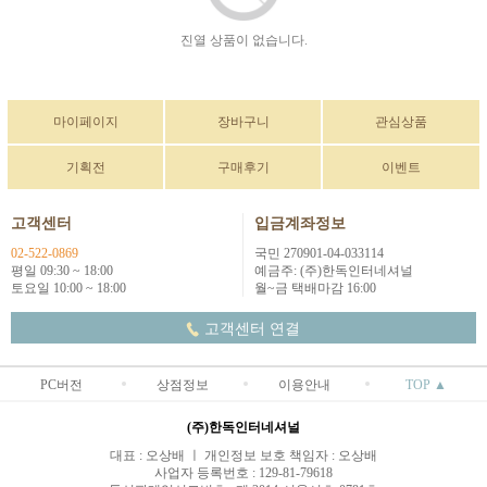
진열 상품이 없습니다.
마이페이지
장바구니
관심상품
기획전
구매후기
이벤트
고객센터
입금계좌정보
02-522-0869
국민 270901-04-033114
평일 09:30 ~ 18:00
예금주: (주)한독인터네셔널
토요일 10:00 ~ 18:00
월~금 택배마감 16:00
고객센터 연결
PC버전
상점정보
이용안내
TOP ▲
(주)한독인터네셔널
대표 : 오상배 ㅣ 개인정보 보호 책임자 : 오상배
사업자 등록번호 : 129-81-79618