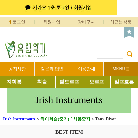
로그인
회원가입
장바구니
최근본상품
공지사항
질문과 답변
이용안내
MENU
지휘봉
휘슬
발도르프
오르프
알프호른
Irish Instruments
>
하이휘슬(중가) / 사용중지
>
Tony Dixon
BEST ITEM