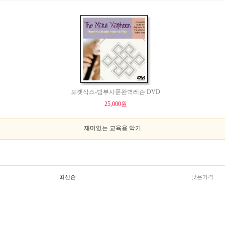
포켓삭스-밤부사푼완벽레슨 DVD
25,000원
재미있는 교육용 악기
최신순
낮은가격