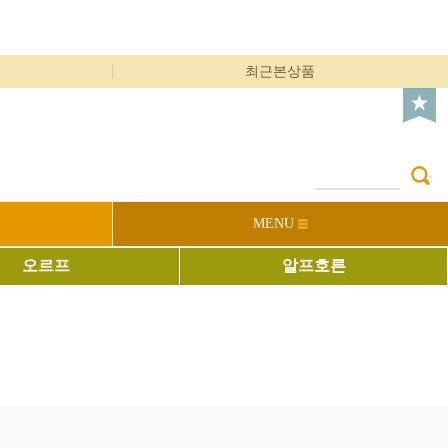
최근본상품
MENU
오르프
알프호른