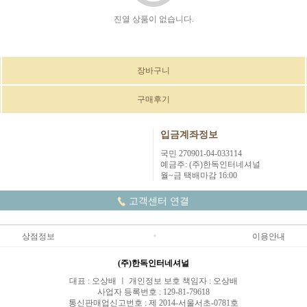
진열 상품이 없습니다.
장바구니
구매후기
입금계좌정보
국민 270901-04-033114
예금주: (주)한독인터네셔널
월~금 택배마감 16:00
고객센터 연결
상점정보
이용안내
(주)한독인터네셔널
대표 : 오상배 ㅣ 개인정보 보호 책임자 : 오상배
사업자 등록번호 : 129-81-79618
통신판매업신고번호 : 제 2014-서울서초-0781호