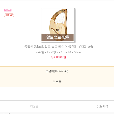
독일산 Salem3. 알토 솔로 라이어 42현E - a'''(E2 - A6)
- 42현 - E - a'''(E2 - A6) - 63 x 50cm
6,300,000원
오음계(Pentatonic)
부속품
최신순
낮은가격