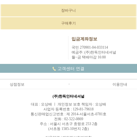
장바구니
구매후기
입금계좌정보
국민 270901-04-033114
예금주: (주)한독인터네셔널
월~금 택배마감 16:00
고객센터 연결
상점정보
이용안내
(주)한독인터네셔널
대표 : 오상배 ㅣ 개인정보 보호 책임자 : 오상배
사업자 등록번호 : 129-81-79618
통신판매업신고번호 : 제 2014-서울서초-0781호
전화 : 02-522-0869
주소 : 서울시 서초구 효령로 253 2층
(서초동 1585-10번지 2층)