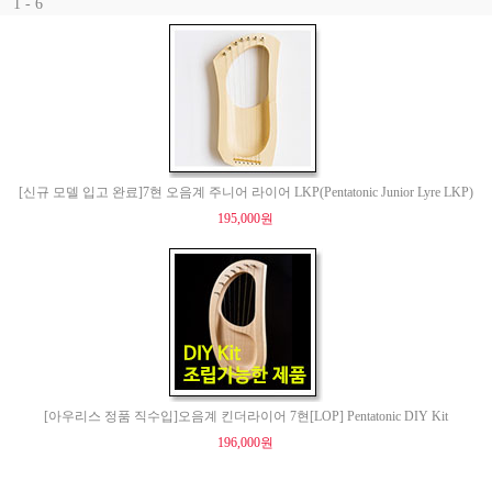
1 - 6
[신규 모델 입고 완료]7현 오음계 주니어 라이어 LKP(Pentatonic Junior Lyre LKP)
195,000원
[아우리스 정품 직수입]오음계 킨더라이어 7현[LOP] Pentatonic DIY Kit
196,000원