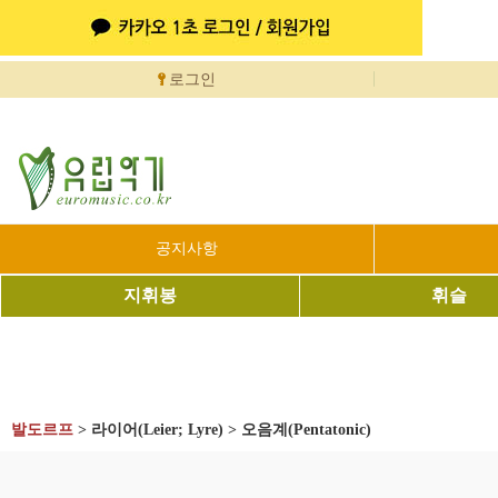
로그인
공지사항
지휘봉
휘슬
발도르프
>
라이어(Leier; Lyre)
>
오음계(Pentatonic)