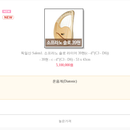
독일산 Salem1. 소프라노 솔로 라이어 39현(c - d'''(C3 - D6))
- 39현 - c - d'''(C3 - D6) - 53 x 43cm
5,100,000원
온음계(Diatonic)
높은가격