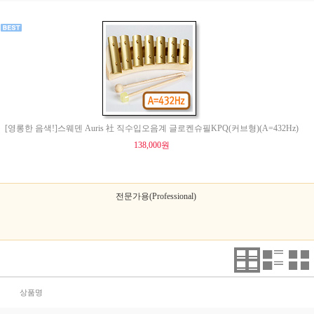
[영롱한 음색!]스웨덴 Auris 社 직수입오음계 글로켄슈필KPQ(커브형)(A=432Hz)
138,000원
전문가용(Professional)
상품명