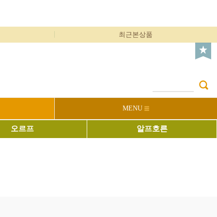
최근본상품
MENU
오르프
알프호른