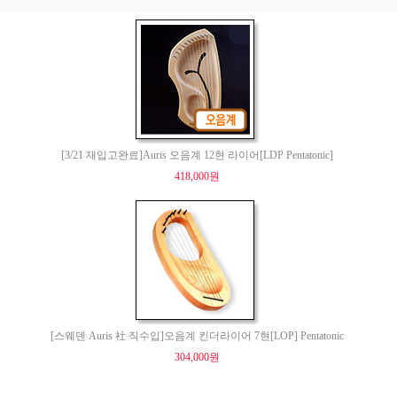
[3/21 재입고완료]Auris 오음계 12현 라이어[LDP Pentatonic]
418,000원
[스웨덴 Auris 社 직수입]오음계 킨더라이어 7현[LOP] Pentatonic
304,000원