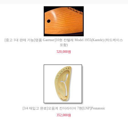
[중고 1대 판매 가능]명품 Gaertner]10현 칸텔레 Model 1955(Kantele) (하드케이스
포함)
520,000원
[3/4 재입고 완료]오음계 킨더라이어 7현[LNP]Pentatonic
352,000원