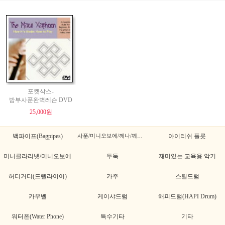
포켓삭스-
밤부사푼완벽레슨 DVD
25,000원
백파이프(Bagpipes)
사푼/미니오보에/께나/께나초
아이리쉬 플릇
미니클라리넷/미니오보에
두둑
재미있는 교육용 악기
허디거디(드렐라이어)
카주
스틸드럼
카우벨
케이샤드럼
해피드럼(HAPI Drum)
워터폰(Water Phone)
특수기타
기타