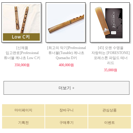
[신제품
[최고의 악기]Professional
[45] 오랜 수명을
입고완료]Professional
튜너블(Tunable) 께나초
자랑하는 [FORESTONE]
튜너블 께나초 Low C키
Quenacho D키
포레스톤 파일드 테너
리드
350,000원
400,000원
35,000원
더보기 +
마이페이지
장바구니
관심상품
기획전
구매후기
이벤트