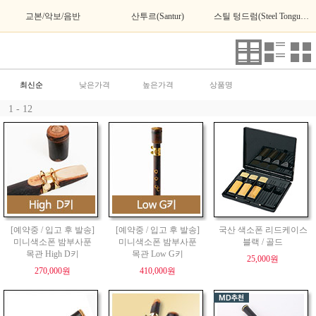
교본/악보/음반
산투르(Santur)
스틸 텅드럼(Steel Tongue Drum)
최신순
낮은가격
높은가격
상품명
1 - 12
[예약중 / 입고 후 발송]
[예약중 / 입고 후 발송]
국산 색소폰 리드케이스
미니색소폰 밤부사푼
미니색소폰 밤부사푼
블랙 / 골드
목관 High D키
목관 Low G키
25,000원
270,000원
410,000원