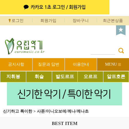
로그인
회원가입
장바구니
최근본상품
공지사항
질문과 답변
이용안내
MENU
지휘봉
휘슬
발도르프
오르프
알프호른
신기하고 특이한
>
사푼/미니오보에/께나/께나초
BEST ITEM