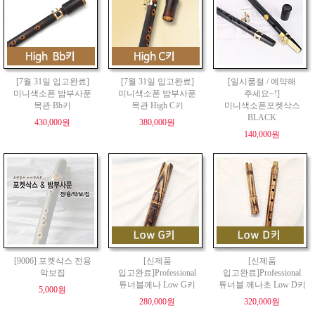
[7월 31일 입고완료]
[7월 31일 입고완료]
[일시품절 / 예약해
미니색소폰 밤부사푼
미니색소폰 밤부사푼
주세요~!]
목관 Bb키
목관 High C키
미니색소폰포켓삭스
BLACK
430,000원
380,000원
140,000원
[9006] 포켓삭스 전용
[신제품
[신제품
악보집
입고완료]Professional
입고완료]Professional
튜너블께나 Low G키
튜너블 께나초 Low D키
5,000원
280,000원
320,000원