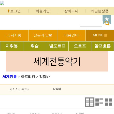
로그인
회원가입
장바구니
최근본상품
공지사항
질문과 답변
이용안내
MENU
지휘봉
휘슬
발도르프
오르프
알프호른
세계전통
>
아프리카
>
칼림바
카시시(Caxixi)
칼림바
최신순
낮은가격
높은가격
상품명