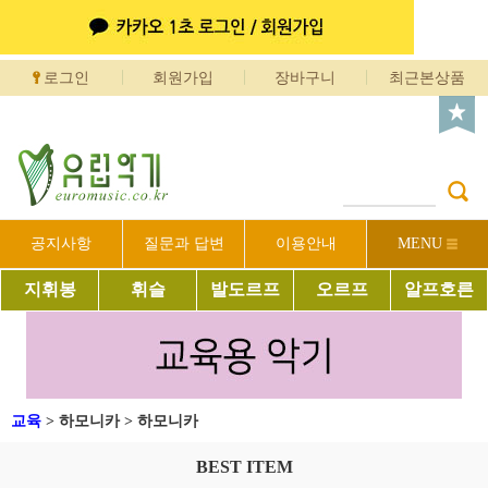
로그인
회원가입
장바구니
최근본상품
공지사항
질문과 답변
이용안내
MENU
지휘봉
휘슬
발도르프
오르프
알프호른
교육
>
하모니카
>
하모니카
BEST ITEM