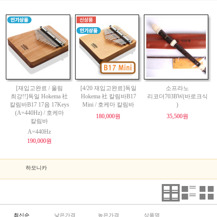
[재입고완료 / 울림
[4/20 재입고완료]독일
소프라노
최강!!]독일 Hokema 社
Hokema 社 칼림바B17
리코더703BW(바로크식
칼림바B17 17음 17Keys
Mini / 호케마 칼림바
)
(A=440Hz) / 호케마
180,000원
35,500원
칼림바
A=440Hz
190,000원
하모니카
최신순
낮은가격
높은가격
상품명