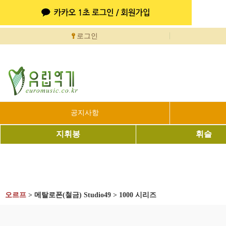
로그인
공지사항
지휘봉
휘슬
오르프
>
메탈로폰(철금) Studio49
>
1000 시리즈