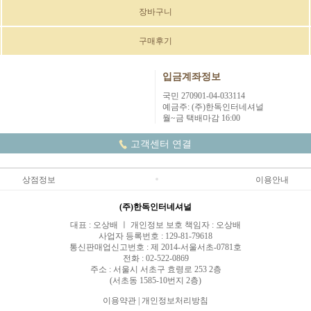
장바구니
구매후기
입금계좌정보
국민 270901-04-033114
예금주: (주)한독인터네셔널
월~금 택배마감 16:00
고객센터 연결
상점정보
이용안내
(주)한독인터네셔널
대표 : 오상배 ㅣ 개인정보 보호 책임자 : 오상배
사업자 등록번호 : 129-81-79618
통신판매업신고번호 : 제 2014-서울서초-0781호
전화 : 02-522-0869
주소 : 서울시 서초구 효령로 253 2층
(서초동 1585-10번지 2층)
이용약관
|
개인정보처리방침