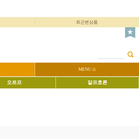
최근본상품
MENU
오르프
알프호른