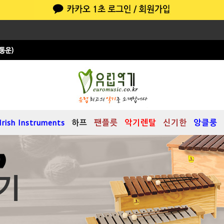
Irish Instruments
하프
팬플릇
악기렌탈
신기한
앙클룽