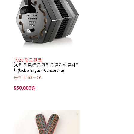
[7/20 입고 완료]
30키 입문/중급 잭키 잉글리쉬 콘서티
나(Jackie English Concertina)
음역대: G3 ~ C6
950,000원