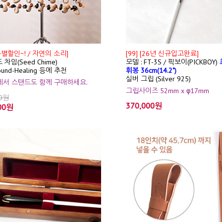
특별할인~! / 자연의 소리]
[99] [26년 신규입고완료]
 차임(Seed Chime)
모델 : FT-3S / 픽보이(PICKBOY)
ound-Healing 등에 추천
휘봉 36cm(14.2")
실버 그립 (Silver 925)
션에서 스탠드도 함께 구매하세요.
그립사이즈 52mm x φ17mm
00원
370,000원
00원