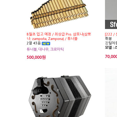
8월초 입고 예정 / 최상급 Pro. 샴포냐(삼뽀
[222 
냐; zampoña, Zampona) / 튜너블
휘봉
2열 43음
깃털처럼
모델 : 스
튜너블, 대나무, 크로마틱
70,00
500,000원