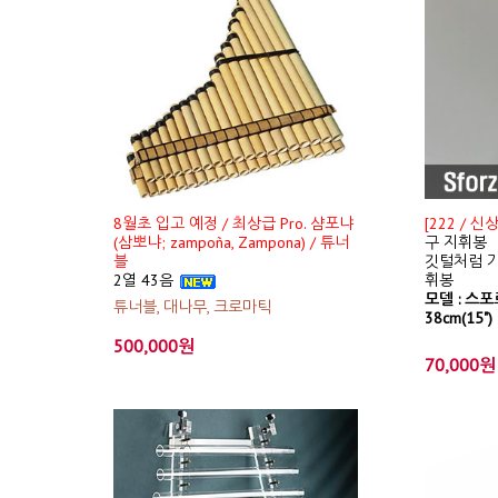
8월초 입고 예정 / 최상급 Pro. 샴포냐
[222 / 
(삼뽀냐; zampoña, Zampona) / 튜너
구 지휘봉
블
깃털처럼 가
2열 43음
휘봉
모델 : 스포르
튜너블, 대나무, 크로마틱
38cm(15")
500,000원
70,000원