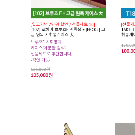
[입고기념 2만원 할인 / 선물세트 10]
[선물세트
[102] 로헤마 브루흐F 지휘봉 + [EBC02] 고
TAKT 
급 원목 지휘봉케이스 大
휘봉케
브루흐F 지휘봉과
120,0
케이스(차분한 갈색)
100,0
선물세트로 추천합니다.
-각인 가능-
125,000원
105,000원