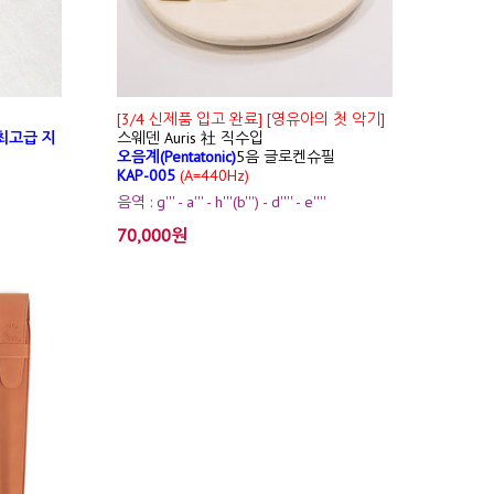
[3/4 신제품 입고 완료] [영유아의 첫 악기]
최고급 지
스웨덴 Auris 社 직수입
오음계(Pentatonic)
5음 글로켄슈필
KAP-005
(A=440Hz)
음역 : g''' - a''' - h'''(b''') - d'''' - e''''
70,000원