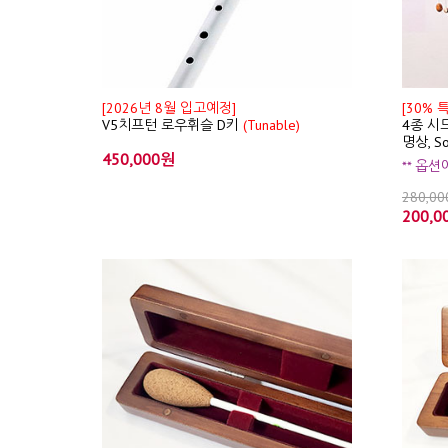
[2026년 8월 입고예정]
[30% 
V5치프턴 로우휘슬 D키
(Tunable)
4종 시드
명상, S
450,000원
** 옵
280,0
200,0