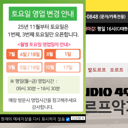
지휘봉
대박 Sale
차임
발도르프
오르프
CLOSE X
현재의 메세지창을 다시 표시하지 않음