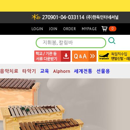
0
LOGIN
JOIN
ORDER
MYPAGE
음악치료
타악기
교육
Alphorn
세계전통
선물용