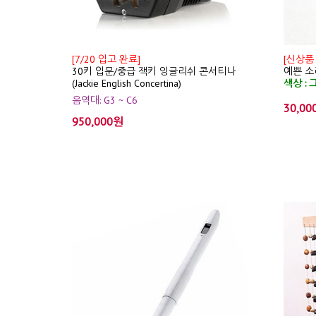
[7/20 입고 완료]
[신상품
30키 입문/중급 잭키 잉글리쉬 콘서티나
예쁜 소리
(Jackie English Concertina)
색상 : 
음역대: G3 ~ C6
30,00
950,000원