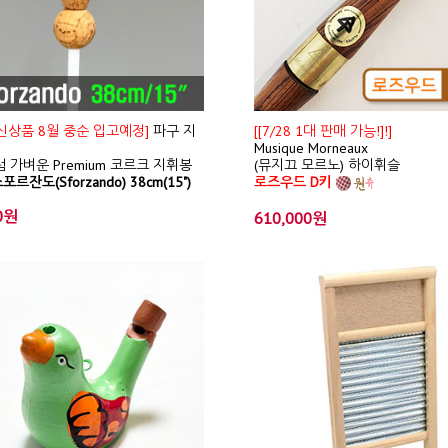
/ 신상품 8월 중순 입고예정]
파구 지
[[7/28 1대 판매 가능!]!]
Musique Morneaux
 가벼운 Premium 코르크 지휘봉
(뮤지끄 모르노) 하이휘슬
포르잔도(Sforzando) 38cm(15")
로즈우드 D키
0원
610,000원