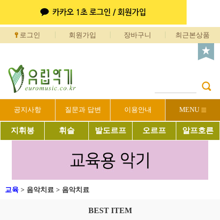
로그인
회원가입
장바구니
최근본상품
공지사항
질문과 답변
이용안내
MENU
지휘봉
휘슬
발도르프
오르프
알프호른
교육
>
음악치료
>
음악치료
BEST ITEM