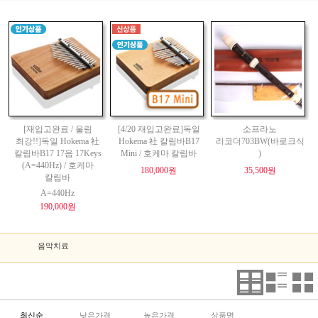
[재입고완료 / 울림
[4/20 재입고완료]독일
소프라노
최강!!]독일 Hokema 社
Hokema 社 칼림바B17
리코더703BW(바로크식
칼림바B17 17음 17Keys
Mini / 호케마 칼림바
)
(A=440Hz) / 호케마
180,000원
35,500원
칼림바
A=440Hz
190,000원
음악치료
최신순
낮은가격
높은가격
상품명