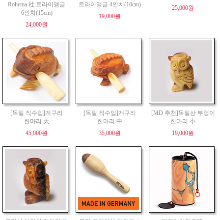
Rohema 社 트라이앵글
트라이앵글 4인치(10cm)
25,000원
6인치(15cm)
19,000원
24,000원
[독일 직수입]개구리
[독일 직수입]개구리
[MD 추천]독일산 부엉이
한마리 大
한마리 中
한마리 小
45,000원
35,000원
19,000원