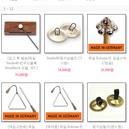
1 - 12
[입고 후 발송]독일
Studio49/핑거심벌즈 C5
독일 Rohema 社 징글스틱
Studio49 社우드블록
(1쌍)
(7징글)
Woodblock 모델 : HT 2
54,000원
20,000원
76,000원
[재입고완료] 독일
[예약중] 독일 Rohema 社
핑거심벌즈(밴드형)