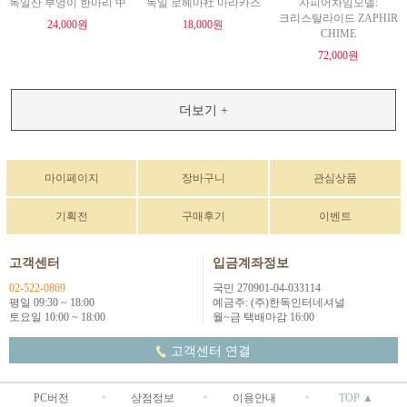
독일산 부엉이 한마리 中
독일 로헤마社 마라카스
자피어차임모델:
크리스탈라이드 ZAPHIR
24,000원
18,000원
CHIME
72,000원
더보기 +
마이페이지
장바구니
관심상품
기획전
구매후기
이벤트
고객센터
입금계좌정보
02-522-0869
국민 270901-04-033114
평일 09:30 ~ 18:00
예금주: (주)한독인터네셔널
토요일 10:00 ~ 18:00
월~금 택배마감 16:00
고객센터 연결
PC버전
상점정보
이용안내
TOP ▲