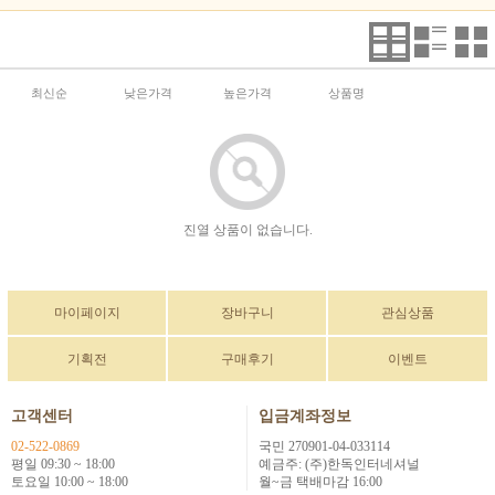
최신순
낮은가격
높은가격
상품명
진열 상품이 없습니다.
마이페이지
장바구니
관심상품
기획전
구매후기
이벤트
고객센터
입금계좌정보
02-522-0869
국민 270901-04-033114
평일 09:30 ~ 18:00
예금주: (주)한독인터네셔널
토요일 10:00 ~ 18:00
월~금 택배마감 16:00