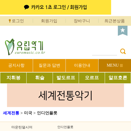
로그인
회원가입
장바구니
최근본상품
공지사항
질문과 답변
이용안내
MENU
지휘봉
휘슬
발도르프
오르프
알프호른
세계전통
>
미국
>
인디언플릇
마운틴덜시머
인디언플릇