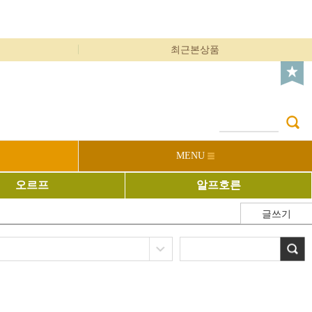
최근본상품
MENU
오르프
알프호른
글쓰기