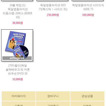
[4월 재입고]
독일명품퍼커션 SET
독일명품퍼커션 사이드킥
독일명품퍼커션
75(헥스틱 + 사이드 킥)
SIDE 75
리듬스텝-크릭스 (KRIX
250,000원
100,000원
10)
30,000원
[70%할인]독일
슐락베르크 社 카혼
퍼쿠션 DVD 18
10,000원
마이페이지
장바구니
관심상품
기획전
구매후기
이벤트