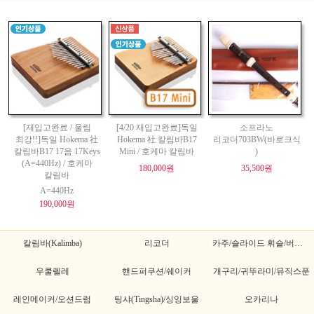
[재입고완료 / 울림
[4/20 재입고완료]독일
소프라노
최강!!]독일 Hokema 社
Hokema 社 칼림바B17
리코더703BW(바로크식
칼림바B17 17음 17Keys
Mini / 호케마 칼림바
)
(A=440Hz) / 호케마
180,000원
35,500원
칼림바
A=440Hz
190,000원
칼림바(Kalimba)
리코더
카주/슬라이드 휘슬/버드휘슬
우쿨렐레
핸드퍼쿠션/쉐이커
개구리/귀뚜라미/뮤직스푼
레인메이커/오션드럼
팅샤(Tingsha)/싱잉보울
오카리나