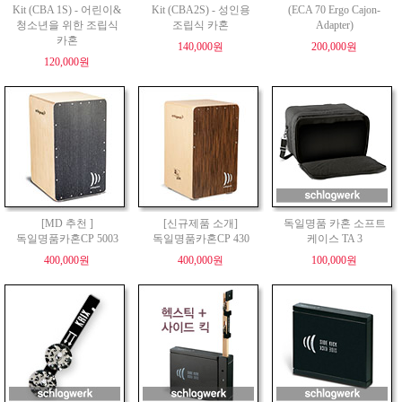
Kit (CBA 1S) - 어린이&
Kit (CBA2S) - 성인용
(ECA 70 Ergo Cajon-
청소년을 위한 조립식
조립식 카혼
Adapter)
카혼
140,000원
200,000원
120,000원
[MD 추천 ]
[신규제품 소개]
독일명품 카혼 소프트
독일명품카혼CP 5003
독일명품카혼CP 430
케이스 TA 3
400,000원
400,000원
100,000원