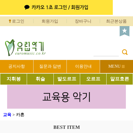
로그인
회원가입
장바구니
최근본상품
공지사항
질문과 답변
이용안내
MENU
지휘봉
휘슬
발도르프
오르프
알프호른
교육
>
카혼
BEST ITEM