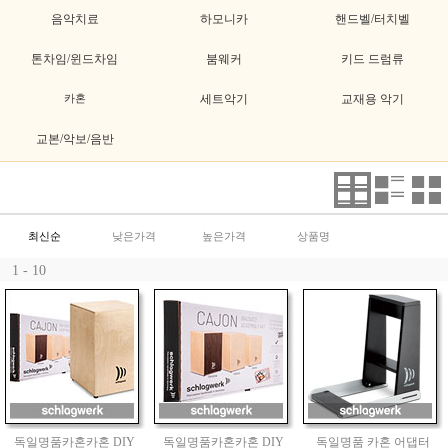
음악치료
하모니카
핸드벨/터치벨
톤차임/윈드차임
붐웨커
키드 드럼류
카혼
세트악기
교재용 악기
교본/악보/음반
최신순
낮은가격
높은가격
상품명
1 - 10
독일명품카혼카혼 DIY
독일명품카혼카혼 DIY
독일명품 카혼 어댑터