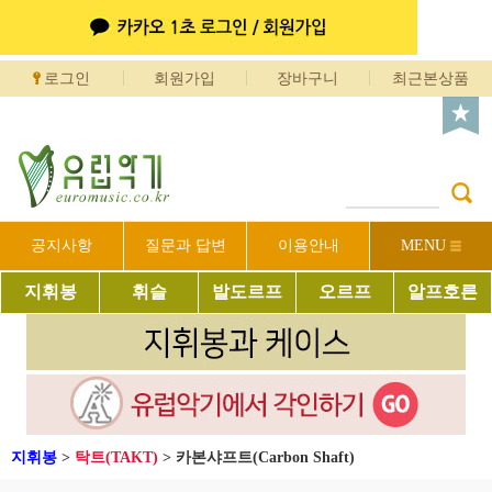
로그인
회원가입
장바구니
최근본상품
공지사항
질문과 답변
이용안내
MENU
지휘봉
휘슬
발도르프
오르프
알프호른
지휘봉
>
탁트(TAKT)
>
카본샤프트(Carbon Shaft)