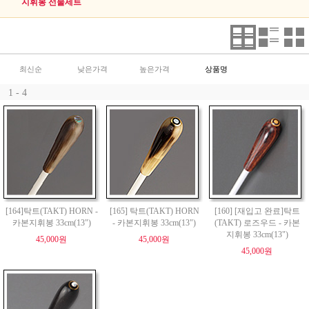
지휘봉 선물세트
최신순
낮은가격
높은가격
상품명
1 - 4
[164]탁트(TAKT) HORN -
[165] 탁트(TAKT) HORN
[160] [재입고 완료]탁트
카본지휘봉 33cm(13")
- 카본지휘봉 33cm(13")
(TAKT) 로즈우드 - 카본
지휘봉 33cm(13")
45,000원
45,000원
45,000원