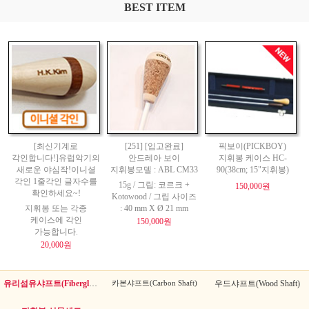
BEST ITEM
[최신기계로
[251] [입고완료]
픽보이(PICKBOY)
각인합니다!]유럽악기의
안드레아 보이
지휘봉 케이스 HC-
새로운 야심작!이니셜
지휘봉모델 : ABL CM33
90(38cm; 15"지휘봉)
각인 1줄각인 글자수를
15g / 그립: 코르크 +
150,000원
확인하세요~!
Kotowood / 그립 사이즈
지휘봉 또는 각종
: 40 mm X Ø 21 mm
케이스에 각인
150,000원
가능합니다.
20,000원
유리섬유샤프트(Fiberglass Shaft)
카본샤프트(Carbon Shaft)
우드샤프트(Wood Shaft)