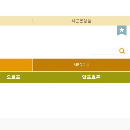
최근본상품
MENU
오르프
알프호른