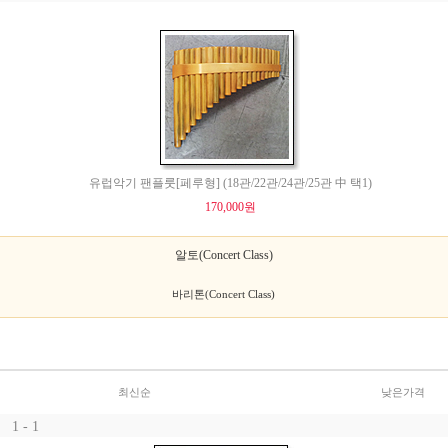
유럽악기 팬플룻[페루형] (18관/22관/24관/25관 中 택1)
170,000원
알토(Concert Class)
바리톤(Concert Class)
최신순
낮은가격
1 - 1