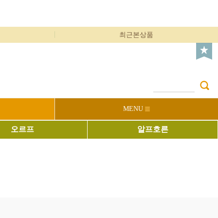
최근본상품
MENU
오르프
알프호른