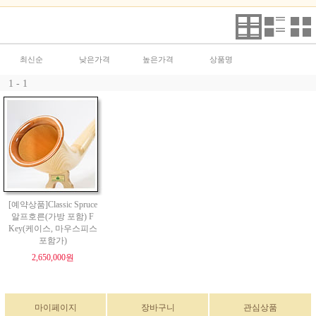
최신순
낮은가격
높은가격
상품명
1 - 1
[예약상품]Classic Spruce
알프호른(가방 포함) F
Key(케이스, 마우스피스
포함가)
2,650,000원
마이페이지
장바구니
관심상품