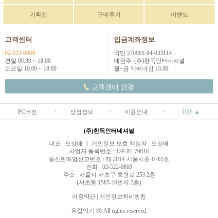
기획전
구매후기
이벤트
고객센터
입금계좌정보
02-522-0869
국민 270901-04-033114
평일 09:30 ~ 18:00
예금주: (주)한독인터네셔널
토요일 10:00 ~ 18:00
월~금 택배마감 16:00
고객센터 연결
PC버전
상점정보
이용안내
TOP ▲
(주)한독인터네셔널
대표 : 오상배 ㅣ 개인정보 보호 책임자 : 오상배
사업자 등록번호 : 129-81-79618
통신판매업신고번호 : 제 2014-서울서초-0781호
전화 : 02-522-0869
주소 : 서울시 서초구 효령로 253 2층
(서초동 1585-10번지 2층)
이용약관
|
개인정보처리방침
유럽악기 ⓒ All rights reserved.