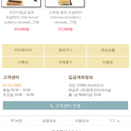
프리미엄급 알토
교육용 알토 프살테리
프살테리 (Alto bowed
(Alto bowed psaltery)
psaltery) chromatic, 25현
chromatic, 25현
810,000원
515,000원
마이페이지
장바구니
관심상품
기획전
구매후기
이벤트
고객센터
입금계좌정보
02-522-0869
국민 270901-04-033114
평일 09:30 ~ 18:00
예금주: (주)한독인터네셔널
토요일 10:00 ~ 18:00
월~금 택배마감 16:00
고객센터 연결
PC버전
상점정보
이용안내
TOP ▲