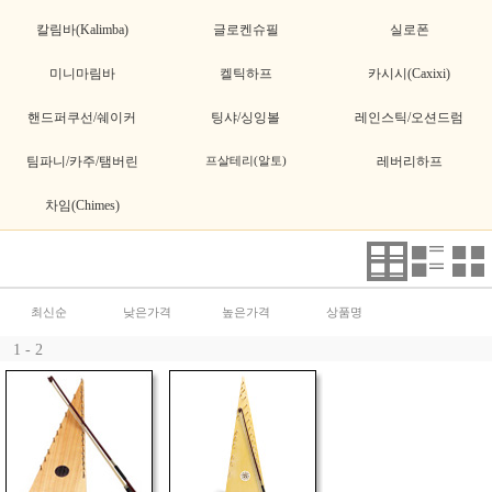
칼림바(Kalimba)
글로켄슈필
실로폰
미니마림바
켈틱하프
카시시(Caxixi)
핸드퍼쿠선/쉐이커
팅샤/싱잉볼
레인스틱/오션드럼
팀파니/카주/탬버린
프살테리(알토)
레버리하프
차임(Chimes)
최신순
낮은가격
높은가격
상품명
1 - 2