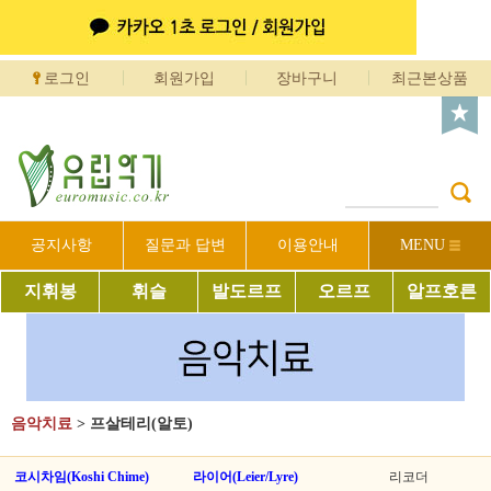
로그인
회원가입
장바구니
최근본상품
공지사항
질문과 답변
이용안내
MENU
지휘봉
휘슬
발도르프
오르프
알프호른
음악치료
>
프살테리(알토)
코시차임(Koshi Chime)
라이어(Leier/Lyre)
리코더