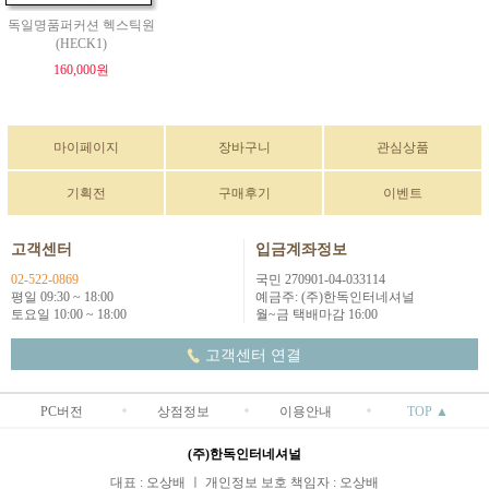
독일명품퍼커션 헥스틱원
(HECK1)
160,000원
마이페이지
장바구니
관심상품
기획전
구매후기
이벤트
고객센터
입금계좌정보
02-522-0869
국민 270901-04-033114
평일 09:30 ~ 18:00
예금주: (주)한독인터네셔널
토요일 10:00 ~ 18:00
월~금 택배마감 16:00
고객센터 연결
PC버전
상점정보
이용안내
TOP ▲
(주)한독인터네셔널
대표 : 오상배 ㅣ 개인정보 보호 책임자 : 오상배