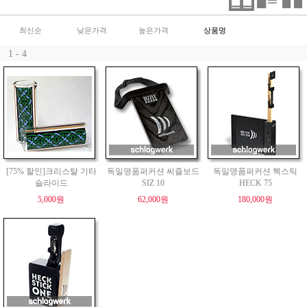
최신순
낮은가격
높은가격
상품명
1 - 4
[75% 할인]크리스탈 기타
독일명품퍼커션 씨즐보드
독일명품퍼커션 헥스틱
슬라이드
SIZ 10
HECK 75
5,000원
62,000원
180,000원