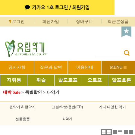
로그인
회원가입
장바구니
최근본상품
공지사항
질문과 답변
이용안내
MENU
지휘봉
휘슬
발도르프
오르프
알프호른
대박 Sale
>
특별할인
>
타악기
관악기 & 현악기
교본/악보/음반(CD)
기타 다양한 악기
선물용품
타악기