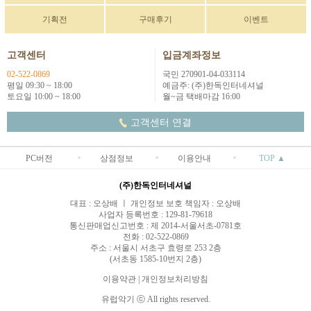
기획전
구매후기
이벤트
고객센터
입금계좌정보
02-522-0869
국민 270901-04-033114
평일 09:30 ~ 18:00
예금주: (주)한독인터네셔널
토요일 10:00 ~ 18:00
월~금 택배마감 16:00
고객센터 연결
PC버전
상점정보
이용안내
TOP ▲
(주)한독인터네셔널
대표 : 오상배 ㅣ 개인정보 보호 책임자 : 오상배
사업자 등록번호 : 129-81-79618
통신판매업신고번호 : 제 2014-서울서초-0781호
전화 : 02-522-0869
주소 : 서울시 서초구 효령로 253 2층
(서초동 1585-10번지 2층)
이용약관
|
개인정보처리방침
유럽악기 ⓒ All rights reserved.