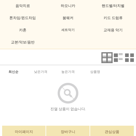
음악치료
하모니카
핸드벨/터치벨
톤차임/윈드차임
붐웨커
키드 드럼류
카혼
세트악기
교재용 악기
교본/악보/음반
최신순
낮은가격
높은가격
상품명
진열 상품이 없습니다.
마이페이지
장바구니
관심상품