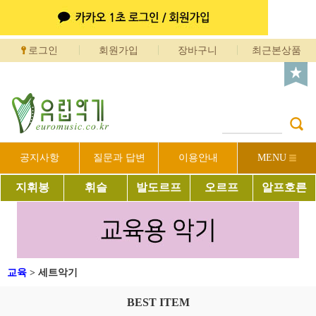
로그인
회원가입
장바구니
최근본상품
공지사항
질문과 답변
이용안내
MENU
지휘봉
휘슬
발도르프
오르프
알프호른
교육
>
세트악기
BEST ITEM