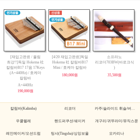
[재입고완료 / 울림
[4/20 재입고완료]독일
소프라노
최강!!]독일 Hokema 社
Hokema 社 칼림바B17
리코더703BW(바로크식
칼림바B17 17음 17Keys
Mini / 호케마 칼림바
)
(A=440Hz) / 호케마
180,000원
35,500원
칼림바
A=440Hz
190,000원
칼림바(Kalimba)
리코더
카주/슬라이드 휘슬/버드휘슬
우쿨렐레
핸드퍼쿠션/쉐이커
개구리/귀뚜라미/뮤직스푼
레인메이커/오션드럼
팅샤(Tingsha)/싱잉보울
오카리나