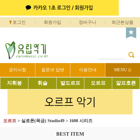
로그인
회원가입
장바구니
최근본상품
공지사항
질문과 답변
이용안내
MENU
지휘봉
휘슬
발도르프
오르프
알프호른
오르프
>
실로폰(목금) Studio49
>
1600 시리즈
BEST ITEM