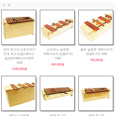
1 - 6
세계 최고의 오르프악기
소프라노 실로폰
알토 실로폰 1600시리즈
[1대 재고 있음] 베이스
1600시리즈 반음H-SX
반음H-AX 1600
실로폰1600시리즈BX
1600
790,000원
1600
600,000원
2,040,000원
베이스 실로폰
세계 최고의
세계 최고의