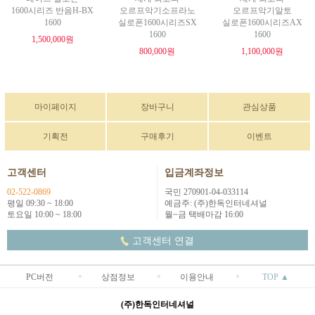
1600시리즈 반음H-BX
오르프악기소프라노
오르프악기알토
1600
실로폰1600시리즈SX
실로폰1600시리즈AX
1600
1600
1,500,000원
800,000원
1,100,000원
마이페이지
장바구니
관심상품
기획전
구매후기
이벤트
고객센터
입금계좌정보
02-522-0869
국민 270901-04-033114
평일 09:30 ~ 18:00
예금주: (주)한독인터네셔널
토요일 10:00 ~ 18:00
월~금 택배마감 16:00
고객센터 연결
PC버전
상점정보
이용안내
TOP ▲
(주)한독인터네셔널