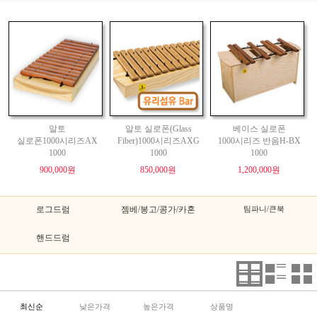
알토
알토 실로폰(Glass
베이스 실로폰
실로폰1000시리즈AX
Fiber)1000시리즈AXG
1000시리즈 반음H-BX
1000
1000
1000
900,000원
850,000원
1,200,000원
로그드럼
젬베/봉고/콩가/카혼
팀파니/큰북
핸드드럼
최신순
낮은가격
높은가격
상품명