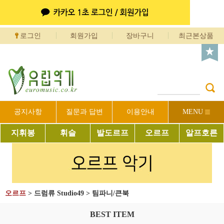
로그인
회원가입
장바구니
최근본상품
공지사항
질문과 답변
이용안내
MENU
지휘봉
휘슬
발도르프
오르프
알프호른
오르프
>
드럼류 Studio49
>
팀파니/큰북
BEST ITEM