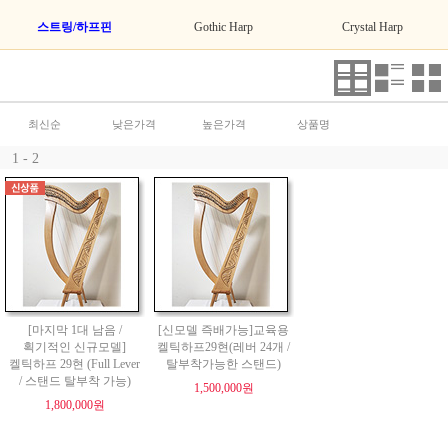
스트링/하프핀
Gothic Harp
Crystal Harp
최신순
낮은가격
높은가격
상품명
1 - 2
[마지막 1대 남음 /
[신모델 즉배가능]교육용
획기적인 신규모델]
켈틱하프29현(레버 24개 /
켈틱하프 29현 (Full Lever
탈부착가능한 스탠드)
/ 스탠드 탈부착 가능)
1,500,000원
1,800,000원