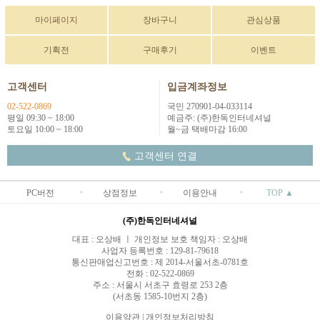
마이페이지
장바구니
관심상품
기획전
구매후기
이벤트
고객센터
입금계좌정보
02-522-0869
국민 270901-04-033114
평일 09:30 ~ 18:00
예금주: (주)한독인터네셔널
토요일 10:00 ~ 18:00
월~금 택배마감 16:00
고객센터 연결
PC버전
상점정보
이용안내
TOP ▲
(주)한독인터네셔널
대표 : 오상배 ㅣ 개인정보 보호 책임자 : 오상배
사업자 등록번호 : 129-81-79618
통신판매업신고번호 : 제 2014-서울서초-0781호
전화 : 02-522-0869
주소 : 서울시 서초구 효령로 253 2층
(서초동 1585-10번지 2층)
이용약관
|
개인정보처리방침