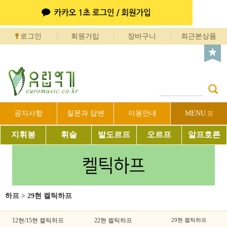
로그인
회원가입
장바구니
최근본상품
공지사항
질문과 답변
이용안내
MENU
지휘봉
휘슬
발도르프
오르프
알프호른
하프
>
29현 켈틱하프
12현/15현 켈틱하프
22현 켈틱하프
29현 켈틱하프