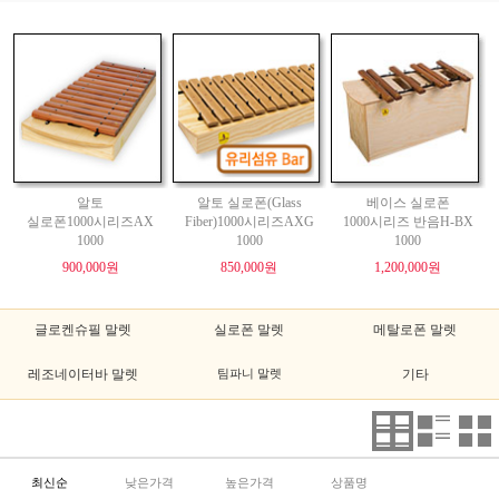
알토
알토 실로폰(Glass
베이스 실로폰
실로폰1000시리즈AX
Fiber)1000시리즈AXG
1000시리즈 반음H-BX
1000
1000
1000
900,000원
850,000원
1,200,000원
글로켄슈필 말렛
실로폰 말렛
메탈로폰 말렛
레조네이터바 말렛
팀파니 말렛
기타
최신순
낮은가격
높은가격
상품명