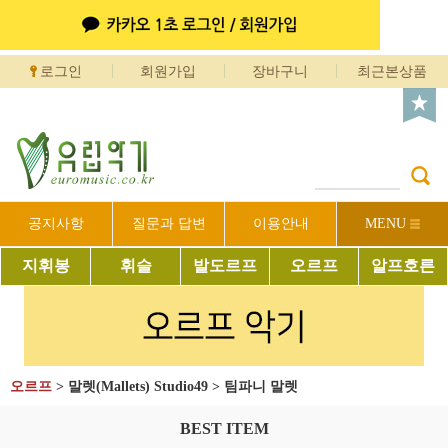
로그인
회원가입
장바구니
최근본상품
공지사항
질문과 답변
이용안내
MENU
지휘봉
휘슬
발도르프
오르프
알프호른
오르프
>
말렛(Mallets) Studio49
>
팀파니 말렛
BEST ITEM