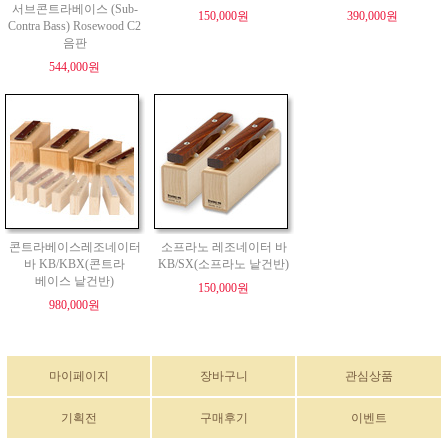
서브콘트라베이스 (Sub-
150,000원
390,000원
Contra Bass) Rosewood C2
음판
544,000원
콘트라베이스레조네이터
소프라노 레조네이터 바
바 KB/KBX(콘트라
KB/SX(소프라노 낱건반)
베이스 낱건반)
150,000원
980,000원
마이페이지
장바구니
관심상품
기획전
구매후기
이벤트