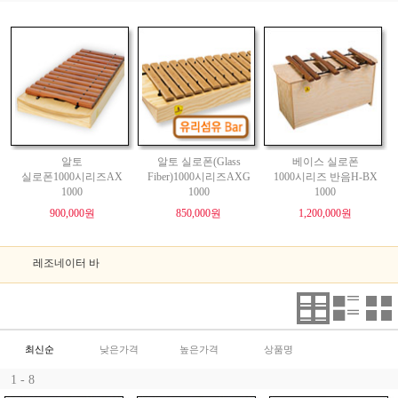
알토
알토 실로폰(Glass
베이스 실로폰
실로폰1000시리즈AX
Fiber)1000시리즈AXG
1000시리즈 반음H-BX
1000
1000
1000
900,000원
850,000원
1,200,000원
레조네이터 바
최신순
낮은가격
높은가격
상품명
1 - 8