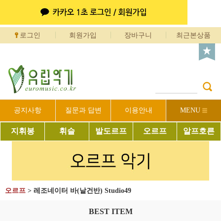
로그인
회원가입
장바구니
최근본상품
공지사항
질문과 답변
이용안내
MENU
지휘봉
휘슬
발도르프
오르프
알프호른
오르프
>
레조네이터 바(낱건반) Studio49
BEST ITEM