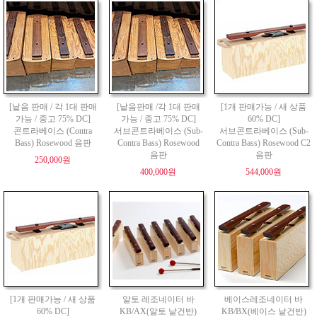
[낱음 판매 / 각 1대 판매
[낱음판매 /각 1대 판매
[1개 판매가능 / 새 상품
가능 / 중고 75% DC]
가능 / 중고 75% DC]
60% DC]
콘트라베이스 (Contra
서브콘트라베이스 (Sub-
서브콘트라베이스 (Sub-
Bass) Rosewood 음판
Contra Bass) Rosewood
Contra Bass) Rosewood C2
음판
음판
250,000원
400,000원
544,000원
[1개 판매가능 / 새 상품
알토 레조네이터 바
베이스레조네이터 바
60% DC]
KB/AX(알토 낱건반)
KB/BX(베이스 낱건반)