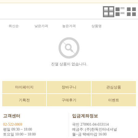
최신순
낮은가격
높은가격
상품명
진열 상품이 없습니다.
마이페이지
장바구니
관심상품
기획전
구매후기
이벤트
고객센터
입금계좌정보
02-522-0869
국민 270901-04-033114
평일 09:30 ~ 18:00
예금주: (주)한독인터네셔널
토요일 10:00 ~ 18:00
월~금 택배마감 16:00