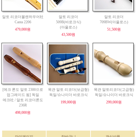
알토 리코더몰렌하우어社
알토 리코더
알토 리코더
Canta 2206
509B(바로크식)
709BW(아울로스)
(아울로스)
479,000원
51,500원
43,500원
[메크 론도 알토 2300으로
목관 알토 리코더(보급형)
목관 알토리코더(고급형)
업그레이드 됨] 독일
독일/슈나이더 바로크식
독일/슈나이더 바로크식
메크社 / 알토 리코더론도
199,000원
299,000원
236R
498,000원
마이페이지
장바구니
관심상품