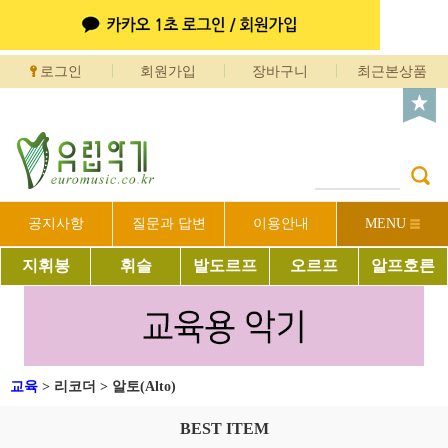
로그인
회원가입
장바구니
최근본상품
공지사항
질문과 답변
이용안내
MENU
지휘봉
휘슬
발도르프
오르프
알프호른
교육
>
리코더
>
알토(Alto)
BEST ITEM