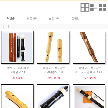
최신순
낮은가격
높은가격
상품명
1 - 9
알토 리코더 209B
독일 메크社 / 알토
독일 메크社 / 알토
(아울로스)
리코더론도 2300
리코더로텐부르그 4301
31,500원
498,000원
727,000원