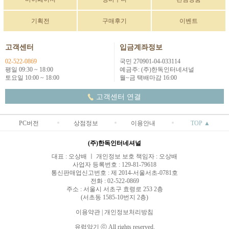
기획전
구매후기
이벤트
고객센터
입금계좌정보
02-522-0869
국민 270901-04-033114
평일 09:30 ~ 18:00
예금주: (주)한독인터네셔널
토요일 10:00 ~ 18:00
월~금 택배마감 16:00
고객센터 연결
PC버전
상점정보
이용안내
TOP ▲
(주)한독인터네셔널
대표 : 오상배 ㅣ 개인정보 보호 책임자 : 오상배
사업자 등록번호 : 129-81-79618
통신판매업신고번호 : 제 2014-서울서초-0781호
전화 : 02-522-0869
주소 : 서울시 서초구 효령로 253 2층
(서초동 1585-10번지 2층)
이용약관
|
개인정보처리방침
유럽악기 ⓒ All rights reserved.