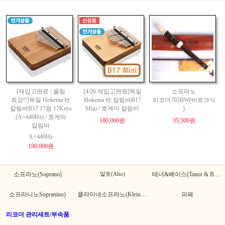
[재입고완료 / 울림
[4/20 재입고완료]독일
소프라노
최강!!]독일 Hokema 社
Hokema 社 칼림바B17
리코더703BW(바로크식
칼림바B17 17음 17Keys
Mini / 호케마 칼림바
)
(A=440Hz) / 호케마
180,000원
35,500원
칼림바
A=440Hz
190,000원
소프라노(Soprano)
알토(Alto)
테너&베이스(Tanor & Bass)
소프라니노Sopranino)
클라이네소프라노(Kleine Sopranino)
피페
리코더 관리세트/부속품