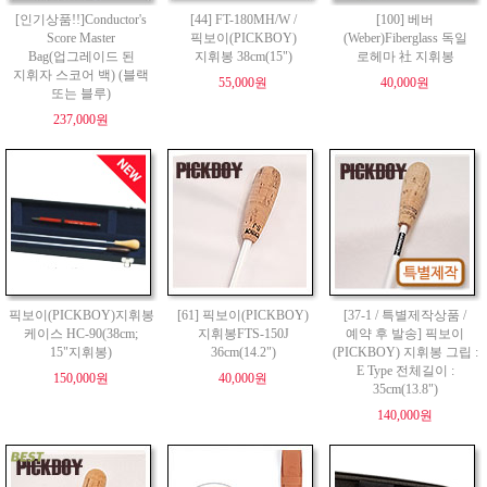
[인기상품!!]Conductor's
[44] FT-180MH/W /
[100] 베버
Score Master
픽보이(PICKBOY)
(Weber)Fiberglass 독일
Bag(업그레이드 된
지휘봉 38cm(15")
로헤마 社 지휘봉
지휘자 스코어 백) (블랙
55,000원
40,000원
또는 블루)
237,000원
픽보이(PICKBOY)지휘봉
[61] 픽보이(PICKBOY)
[37-1 / 특별제작상품 /
케이스 HC-90(38cm;
지휘봉FTS-150J
예약 후 발송] 픽보이
15"지휘봉)
36cm(14.2")
(PICKBOY) 지휘봉 그립 :
E Type 전체길이 :
150,000원
40,000원
35cm(13.8")
140,000원