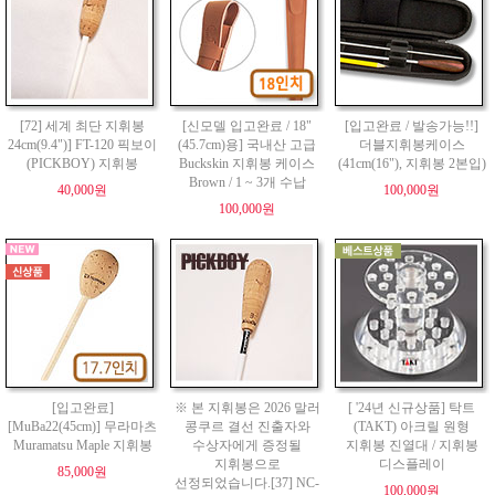
[72] 세계 최단 지휘봉
[신모델 입고완료 / 18"
[입고완료 / 발송가능!!]
24cm(9.4")] FT-120 픽보이
(45.7cm)용] 국내산 고급
더블지휘봉케이스
(PICKBOY) 지휘봉
Buckskin 지휘봉 케이스
(41cm(16"), 지휘봉 2본입)
Brown / 1 ~ 3개 수납
40,000원
100,000원
100,000원
[입고완료]
※ 본 지휘봉은 2026 말러
[ '24년 신규상품] 탁트
[MuBa22(45cm)] 무라마츠
콩쿠르 결선 진출자와
(TAKT) 아크릴 원형
Muramatsu Maple 지휘봉
수상자에게 증정될
지휘봉 진열대 / 지휘봉
지휘봉으로
디스플레이
85,000원
선정되었습니다.[37] NC-
100,000원