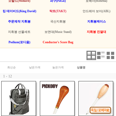
모랄드(Mollard)
파구(PaGu)
로헤마(Rohema)
킹 데이비드(King David)
탁트(TAKT)
안드레아 보이(ABL)
주문제작 지휘봉
국산지휘봉
지휘봉케이스
지휘봉 선물세트
보면대(Music Stand)
지휘봉 진열대
Podium(포디움)
Conductor's Score Bag
최신순
낮은가격
높은가격
상품명
1 - 12