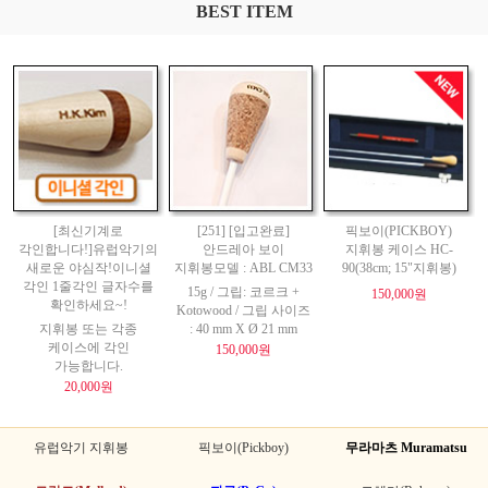
BEST ITEM
[최신기계로
[251] [입고완료]
픽보이(PICKBOY)
각인합니다!]유럽악기의
안드레아 보이
지휘봉 케이스 HC-
새로운 야심작!이니셜
지휘봉모델 : ABL CM33
90(38cm; 15"지휘봉)
각인 1줄각인 글자수를
15g / 그립: 코르크 +
150,000원
확인하세요~!
Kotowood / 그립 사이즈
지휘봉 또는 각종
: 40 mm X Ø 21 mm
케이스에 각인
150,000원
가능합니다.
20,000원
유럽악기 지휘봉
픽보이(Pickboy)
무라마츠 Muramatsu