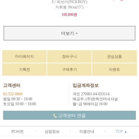
E / 픽보이(PICKBOY)
지휘봉 38cm(15")
100,000원
더보기 +
마이페이지
장바구니
관심상품
기획전
구매후기
이벤트
고객센터
입금계좌정보
02-522-0869
국민 270901-04-033114
평일 09:30 ~ 18:00
예금주: (주)한독인터네셔널
토요일 10:00 ~ 18:00
월~금 택배마감 16:00
고객센터 연결
PC버전
상점정보
이용안내
TOP ▲