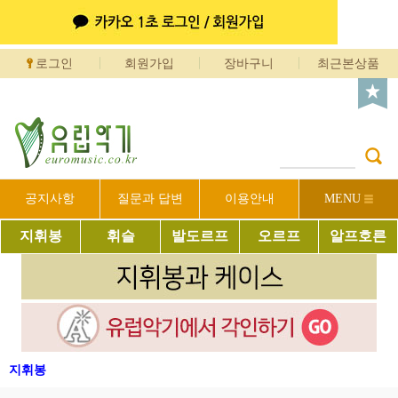
로그인
회원가입
장바구니
최근본상품
공지사항
질문과 답변
이용안내
MENU
지휘봉
휘슬
발도르프
오르프
알프호른
지휘봉