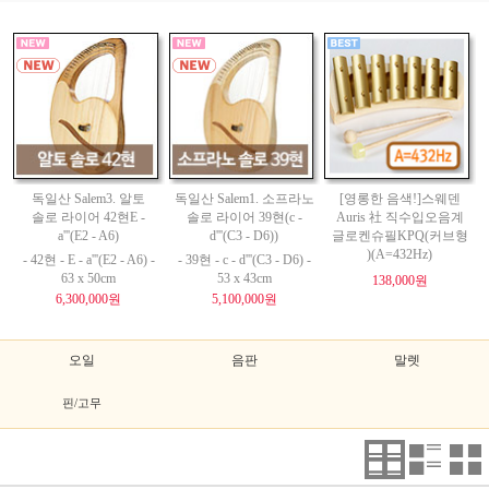
독일산 Salem3. 알토
독일산 Salem1. 소프라노
[영롱한 음색!]스웨덴
솔로 라이어 42현E -
솔로 라이어 39현(c -
Auris 社 직수입오음계
a'''(E2 - A6)
d'''(C3 - D6))
글로켄슈필KPQ(커브형
)(A=432Hz)
- 42현 - E - a'''(E2 - A6) -
- 39현 - c - d'''(C3 - D6) -
63 x 50cm
53 x 43cm
138,000원
6,300,000원
5,100,000원
오일
음판
말렛
핀/고무