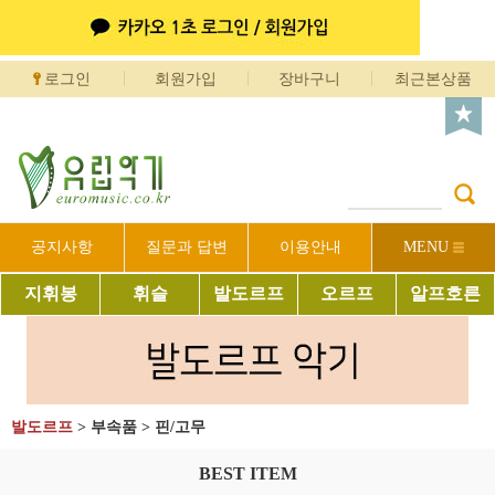
로그인
회원가입
장바구니
최근본상품
공지사항
질문과 답변
이용안내
MENU
지휘봉
휘슬
발도르프
오르프
알프호른
발도르프
>
부속품
>
핀/고무
BEST ITEM