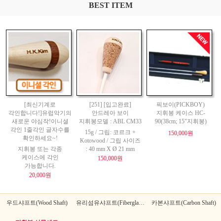
BEST ITEM
[최신기계로
[251] [입고완료]
픽보이(PICKBOY)
각인합니다!]유럽악기의
안드레아 보이
지휘봉 케이스 HC-
새로운 야심작!이니셜
지휘봉모델 : ABL CM33
90(38cm; 15"지휘봉)
각인 1줄각인 글자수를
15g / 그립: 코르크 +
150,000원
확인하세요~!
Kotowood / 그립 사이즈
지휘봉 또는 각종
: 40 mm X Ø 21 mm
케이스에 각인
150,000원
가능합니다.
20,000원
우드샤프트(Wood Shaft)
유리섬유샤프트(Fiberglass Shaft)
카본샤프트(Carbon Shaft)