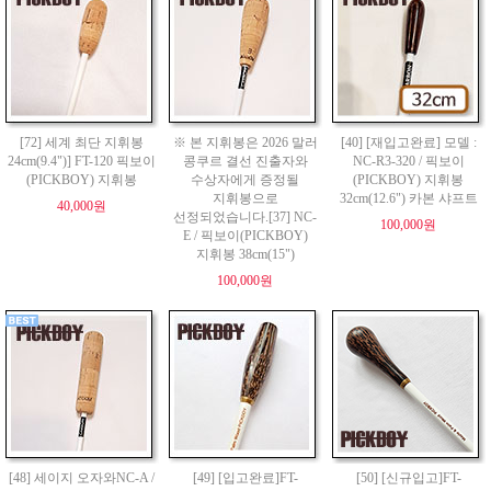
[72] 세계 최단 지휘봉
※ 본 지휘봉은 2026 말러
[40] [재입고완료] 모델 :
24cm(9.4")] FT-120 픽보이
콩쿠르 결선 진출자와
NC-R3-320 / 픽보이
(PICKBOY) 지휘봉
수상자에게 증정될
(PICKBOY) 지휘봉
지휘봉으로
32cm(12.6") 카본 샤프트
40,000원
선정되었습니다.[37] NC-
100,000원
E / 픽보이(PICKBOY)
지휘봉 38cm(15")
100,000원
[48] 세이지 오자와NC-A /
[49] [입고완료]FT-
[50] [신규입고]FT-