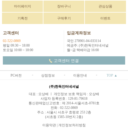
마이페이지
장바구니
관심상품
기획전
구매후기
이벤트
고객센터
입금계좌정보
02-522-0869
국민 270901-04-033114
평일 09:30 ~ 18:00
예금주: (주)한독인터네셔널
토요일 10:00 ~ 18:00
월~금 택배마감 16:00
고객센터 연결
PC버전
상점정보
이용안내
TOP ▲
(주)한독인터네셔널
대표 : 오상배 ㅣ 개인정보 보호 책임자 : 오상배
사업자 등록번호 : 129-81-79618
통신판매업신고번호 : 제 2014-서울서초-0781호
전화 : 02-522-0869
주소 : 서울시 서초구 효령로 253 2층
(서초동 1585-10번지 2층)
이용약관
|
개인정보처리방침