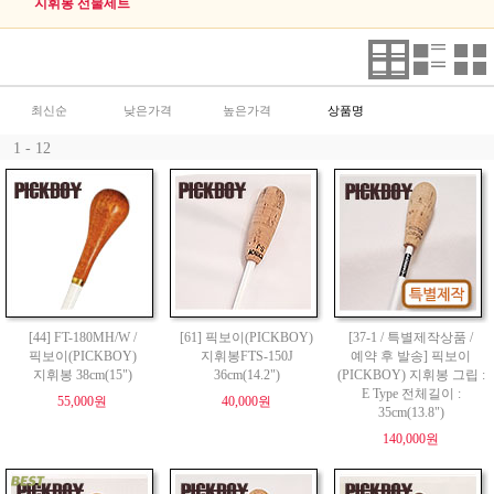
지휘봉 선물세트
최신순
낮은가격
높은가격
상품명
1 - 12
[44] FT-180MH/W /
[61] 픽보이(PICKBOY)
[37-1 / 특별제작상품 /
픽보이(PICKBOY)
지휘봉FTS-150J
예약 후 발송] 픽보이
지휘봉 38cm(15")
36cm(14.2")
(PICKBOY) 지휘봉 그립 :
E Type 전체길이 :
55,000원
40,000원
35cm(13.8")
140,000원