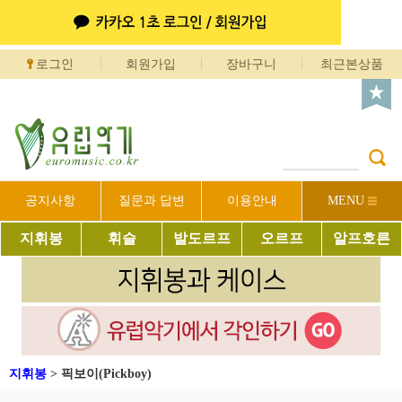
로그인
회원가입
장바구니
최근본상품
공지사항
질문과 답변
이용안내
MENU
지휘봉
휘슬
발도르프
오르프
알프호른
지휘봉
>
픽보이(Pickboy)