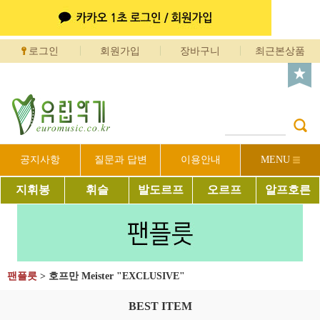
로그인
회원가입
장바구니
최근본상품
공지사항
질문과 답변
이용안내
MENU
지휘봉
휘슬
발도르프
오르프
알프호른
팬플릇
>
호프만 Meister "EXCLUSIVE"
BEST ITEM