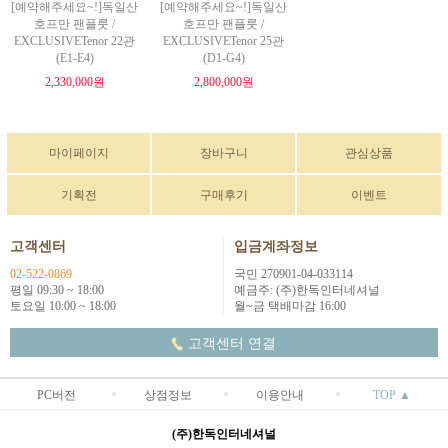
[예약해주세요~!]독일산
[예약해주세요~!]독일산
호프만 팬플룻 /
호프만 팬플룻 /
EXCLUSIVETenor 22관
EXCLUSIVETenor 25관
(E1-E4)
(D1-G4)
2,330,000원
2,800,000원
마이페이지
장바구니
관심상품
기획전
구매후기
이벤트
고객센터
입금계좌정보
02-522-0869
국민 270901-04-033114
평일 09:30 ~ 18:00
예금주: (주)한독인터네셔널
토요일 10:00 ~ 18:00
월~금 택배마감 16:00
고객센터 연결
PC버전
상점정보
이용안내
TOP ▲
(주)한독인터네셔널