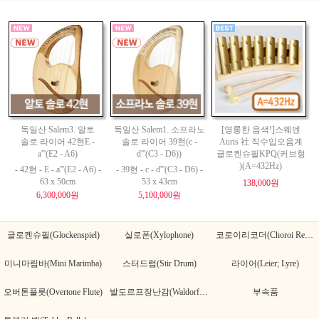
독일산 Salem3. 알토
독일산 Salem1. 소프라노
[영롱한 음색!]스웨덴
솔로 라이어 42현E -
솔로 라이어 39현(c -
Auris 社 직수입오음계
a'''(E2 - A6)
d'''(C3 - D6))
글로켄슈필KPQ(커브형
)(A=432Hz)
- 42현 - E - a'''(E2 - A6) -
- 39현 - c - d'''(C3 - D6) -
63 x 50cm
53 x 43cm
138,000원
6,300,000원
5,100,000원
글로켄슈필(Glockenspiel)
실로폰(Xylophone)
코로이리코더(Choroi Recorder)
미니마림바(Mini Marimba)
스터드럼(Stir Drum)
라이어(Leier; Lyre)
오버톤플릇(Overtone Flute)
발도르프장난감(Waldorf Toy)
부속품