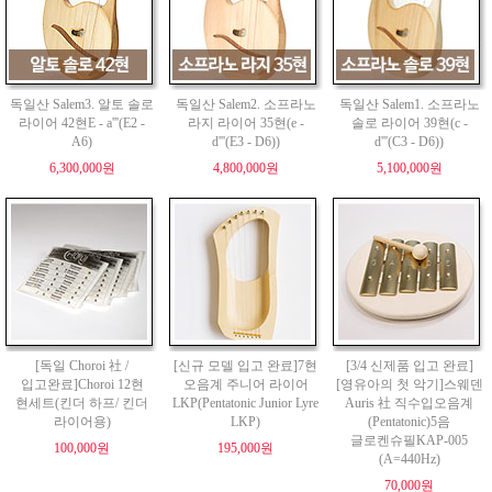
독일산 Salem3. 알토 솔로
독일산 Salem2. 소프라노
독일산 Salem1. 소프라노
라이어 42현E - a'''(E2 -
라지 라이어 35현(e -
솔로 라이어 39현(c -
A6)
d'''(E3 - D6))
d'''(C3 - D6))
6,300,000원
4,800,000원
5,100,000원
[독일 Choroi 社 /
[신규 모델 입고 완료]7현
[3/4 신제품 입고 완료]
입고완료]Choroi 12현
오음계 주니어 라이어
[영유아의 첫 악기]스웨덴
현세트(킨더 하프/ 킨더
LKP(Pentatonic Junior Lyre
Auris 社 직수입오음계
라이어용)
LKP)
(Pentatonic)5음
글로켄슈필KAP-005
100,000원
195,000원
(A=440Hz)
70,000원