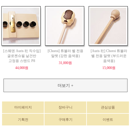
[스웨덴 Auris 社 직수입]
[Choroi] 튜블라 벨 전용
[Auris 社] Choroi 튜블라
글로켄슈필 낱건반
말렛 (강한 음색용)
벨 전용 말렛 (부드러운
고정용 스탠드 P8
음색용)
31,000원
44,000원
15,000원
더보기 +
마이페이지
장바구니
관심상품
기획전
구매후기
이벤트