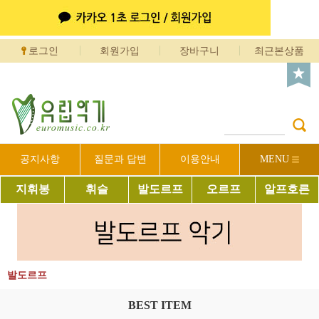
로그인
회원가입
장바구니
최근본상품
공지사항
질문과 답변
이용안내
MENU
지휘봉
휘슬
발도르프
오르프
알프호른
발도르프
BEST ITEM