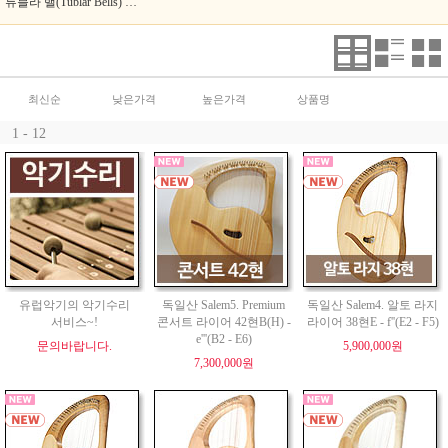
튜블라 밸(Tublar Bells) 코로이(Choroi)
최신순
낮은가격
높은가격
상품명
1 - 12
유럽악기의 악기수리
독일산 Salem5. Premium
독일산 Salem4. 알토 라지
서비스~!
콘서트 라이어 42현B(H) -
라이어 38현E - f''(E2 - F5)
e'''(B2 - E6)
문의바랍니다.
5,900,000원
7,300,000원