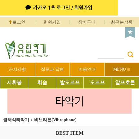
로그인
회원가입
장바구니
최근본상품
공지사항
질문과 답변
이용안내
MENU
지휘봉
휘슬
발도르프
오르프
알프호른
클래식타악기
>
비브라폰(Vibraphone)
BEST ITEM