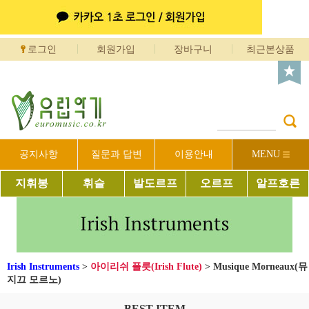
로그인
회원가입
장바구니
최근본상품
공지사항
질문과 답변
이용안내
MENU
지휘봉
휘슬
발도르프
오르프
알프호른
Irish Instruments
>
아이리쉬 플릇(Irish Flute)
>
Musique Morneaux(뮤
지끄 모르노)
BEST ITEM