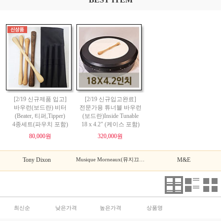
[2/19 신규제품 입고]
[2/19 신규입고완료]
바우런(보드란) 비터
전문가용 튜너블 바우런
(Beater, 티퍼,Tipper)
(보드란)Inside Tunable
4종세트(파우치 포함)
18 x 4.2" (케이스 포함)
80,000원
320,000원
Tony Dixon
Musique Morneaux(뮤지끄 모르노)
M&E
최신순
낮은가격
높은가격
상품명