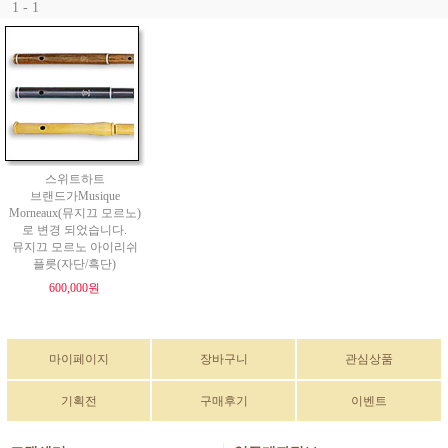
1 - 1
스위트하트
브랜드가Musique
Morneaux(뮤지끄 모르노)
로 변경 되었습니다.
뮤지끄 모르노 아이리쉬
플릇(자단/흑단)
600,000원
마이페이지
장바구니
관심상품
기획전
구매후기
이벤트