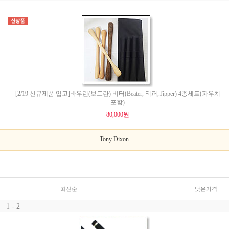
[2/19 신규제품 입고]바우런(보드란) 비터(Beater, 티퍼,Tipper) 4종세트(파우치
포함)
80,000원
Tony Dixon
최신순
낮은가격
1 - 2