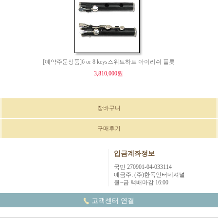
[예약주문상품]6 or 8 keys스위트하트 아이리쉬 플릇
3,810,000원
장바구니
구매후기
입금계좌정보
국민 270901-04-033114
예금주: (주)한독인터네셔널
월~금 택배마감 16:00
고객센터 연결