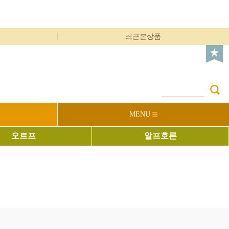
최근본상품
MENU
오르프
알프호른