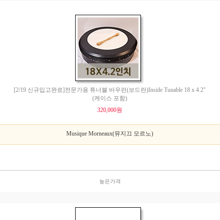
[2/19 신규입고완료]전문가용 튜너블 바우런(보드란)Inside Tunable 18 x 4.2"
(케이스 포함)
320,000원
Musique Morneaux(뮤지끄 모르노)
높은가격