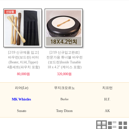
[2/19 신규제품 입고]
[2/19 신규입고완료]
바우런(보드란) 비터
전문가용 튜너블 바우런
(Beater, 티퍼,Tipper)
(보드란)Inside Tunable
4종세트(파우치 포함)
18 x 4.2" (케이스 포함)
80,000원
320,000원
리어(Lir)
무지크모르노
치프턴
MK Whistles
Burke
H.F.
Susato
Tony Dixon
AK