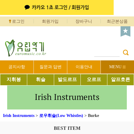
로그인
회원가입
장바구니
최근본상품
공지사항
질문과 답변
이용안내
MENU
지휘봉
휘슬
발도르프
오르프
알프호른
Irish Instruments
>
로우휘슬(Low Whistles)
>
Burke
BEST ITEM