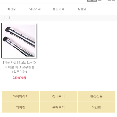
최신순
낮은가격
높은가격
상품명
1 - 1
[판매완료] Burke Low D
마이클 버크 로우휘슬
(알루미늄)
780,000원
마이페이지
장바구니
관심상품
기획전
구매후기
이벤트